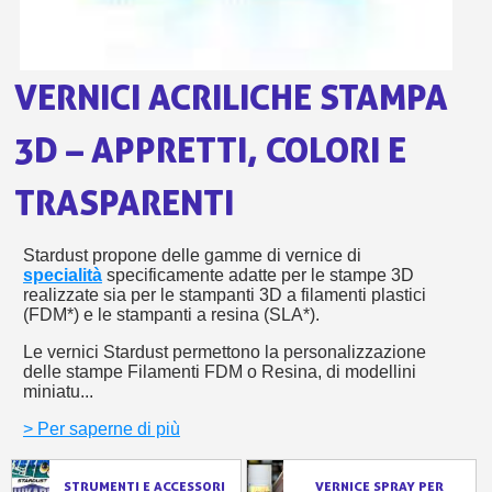
bu
pr
Isc
sho
or
a
per
newsl
ref
5€
VERNICI ACRILICHE STAMPA
sc
3D – APPRETTI, COLORI E
TRASPARENTI
Stardust propone delle gamme di vernice di
specialità
specificamente adatte per le stampe 3D
realizzate sia per le stampanti 3D a filamenti plastici
(FDM*) e le stampanti a resina (SLA*).
Le vernici Stardust permettono la personalizzazione
delle stampe Filamenti FDM o Resina, di modellini
miniatu...
> Per saperne di più
STRUMENTI E ACCESSORI
VERNICE SPRAY PER