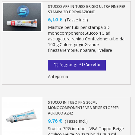
STUCCO APP IN TUBO GRIGIO ULTRA FINE PER
STAMPA 3D E RIPARAZIONE
6,10 €
(Tasse incl.)
Mastice per tubi per stampa 3D
monocomponenteStucco 1C ad
asciugatura rapida Confezione: tubo da
100 g.Colore grigioGrande
finezzariempire, riparare, livellare
Aggiungi Al Carrello
Anteprima
STUCCO IN TUBO PPG 200ML
MONOCOMPONENTE VBA BEIGE STOPPER
ACRILICO A242
9,76 €
(Tasse incl.)
Stucco PPG in tubo - VBA Tappo Beige
Acrilico Beige A242 tubo da 200 ml