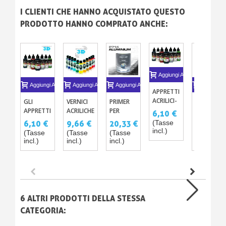
I CLIENTI CHE HANNO ACQUISTATO QUESTO
PRODOTTO HANNO COMPRATO ANCHE:
Aggiungi Al Carrello
Aggiungi Al Carrello
Aggiungi Al Carrello
Aggiungi Al Carrello
Aggiungi A
APPRETTI
ACRILICI-
GLI
VERNICI
PRIMER
GLI
PU PER
APPRETTI
ACRILICHE
PER
APPRETTI
6,10 €
AEROGRAFO
ACRILICI
LUCIDE
ALLUMINIO
IN SPRAY
(Tasse
6,10 €
9,66 €
20,33 €
18,30 €
– 8
PER LA
PER
ZINCO
PER LA
incl.)
(Tasse
(Tasse
(Tasse
(Tasse
COLORI
STAMPA
AEROGRAFO
CROMO
STAMPA
incl.)
incl.)
incl.)
incl.)
3D –
- 29
P714
3D –
PRIMER
COLORI
PRIMER E
AUTOLIVELLANTE
ACRILICI
MASTICI
IN
BOMBOLE
6 ALTRI PRODOTTI DELLA STESSA
CATEGORIA: