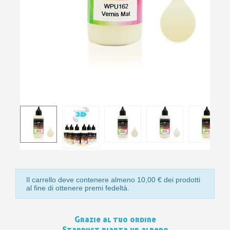
10
s
bu
pr
Isc
sho
or
a
per
newsl
ref
5€
sc
Il carrello deve contenere almeno 10,00 € dei prodotti
al fine di ottenere premi fedeltà.
Grazie al tuo ordine
Stardust pianta un albero