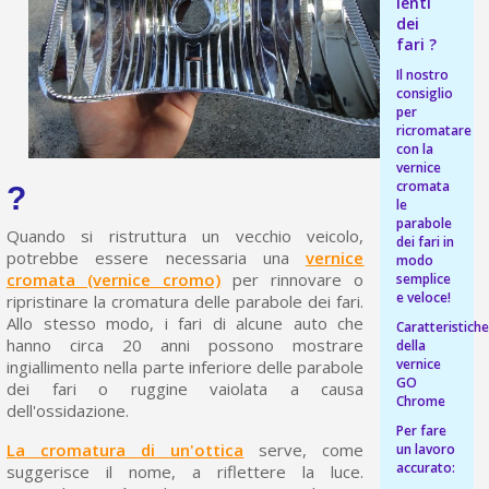
s
lenti
bu
pr
dei
Isc
sho
or
fari ?
a
per
newsl
Il nostro
ref
5€
consiglio
sc
per
ricromatare
con la
vernice
cromata
?
le
parabole
Quando si ristruttura un vecchio veicolo,
dei fari in
potrebbe essere necessaria una
vernice
modo
cromata (vernice cromo)
per rinnovare o
semplice
e veloce!
ripristinare la cromatura delle parabole dei fari.
Allo stesso modo, i fari di alcune auto che
Caratteristich
hanno circa 20 anni possono mostrare
della
vernice
ingiallimento nella parte inferiore delle parabole
GO
dei fari o ruggine vaiolata a causa
Chrome
dell'ossidazione.
Per fare
La cromatura di un'ottica
serve, come
un lavoro
accurato:
suggerisce il nome, a riflettere la luce.