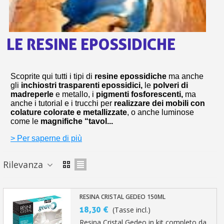
bu
pr
Isc
sho
or
a
per
newsl
ref
5€
LE RESINE EPOSSIDICHE
sc
Scoprite qui tutti i tipi di
resine epossidiche
ma anche
gli
inchiostri trasparenti epossidici,
le
polveri di
madreperle
e metallo, i
pigmenti fosforescenti,
ma
anche i tutorial e i trucchi per
realizzare dei mobili con
colature colorate e metallizzate
, o anche luminose
come le
magnifiche “tavol...
> Per saperne di più
Rilevanza
RESINA CRISTAL GEDEO 150ML
18,30 €
(Tasse incl.)
Resina Cristal Gedeo in kit completo da