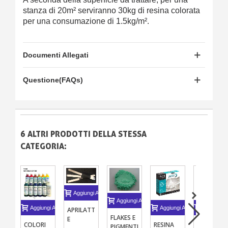
stanza di 20m² serviranno 30kg di resina colorata
per una consumazione di 1.5kg/m².
Documenti Allegati
Questione(FAQs)
6 ALTRI PRODOTTI DELLA STESSA
CATEGORIA:
Aggiungi Al Carrello
Aggiungi Al Carrello
Aggiungi Al Carrello
Aggiungi Al Carrello
Aggiungi A
APRILATTA
FLAKES E
E
COLORI
RESINA
POLVERE
PIGMENTI