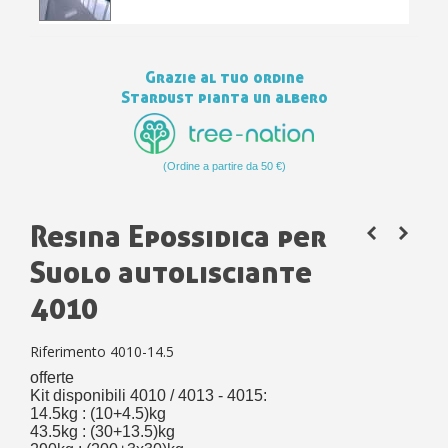
10
s
bu
pr
Isc
sho
or
a
per
newsl
ref
Grazie al tuo ordine
5€
Stardust pianta un albero
sc
(Ordine a partire da 50 €)
Resina Epossidica per
Suolo autolisciante
4010
Riferimento
4010-14.5
offerte
Kit disponibili 4010 / 4013 - 4015:
14.5kg : (10+4.5)kg
43.5kg : (30+13.5)kg