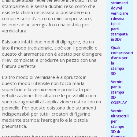
strumenti
bu
pr
stampante si è senza dubbio reso conto che
Isc
dovrei
sho
or
esiste la chiara necessità di possedere un
a
verniciare
per
compressore d'aria o un minicompressore,
i diversi
newsl
ref
tipi di
insieme ad un aerografo o una pistola per
5€
parti
verniciatura.
sc
stampate
in 3D?
Esistono infatti due modi di dipingere, da un
lato il modo tradizionale, cioè con il pennello e
Quali
compressori
questo chiaramente non è adatto per dipingere
d'aria per
rilievi complicati e produrre un pezzo con una
la
finitura perfetta!
stampa
3D
L'altro modo di verniciare è a spruzzo: in
Vernici
questo modo l'utensile non tocca mai la
per la
superficie e la vernice viene proiettata per
stampa
nebulizzazione. Il risultato e le possibilità non
3D
sono paragonabili all'applicazione rustica con un
COSPLAY
pennello. Per questo esistono due strumenti
Vernici
indispensabili per tutti i creatori di figurine
ultrasottili
mediante stampa: l'aerografo e la pistola
per
pneumatica.
stampe
3D di
Naturalmente bisognerà sempre utilizzare un
figurine