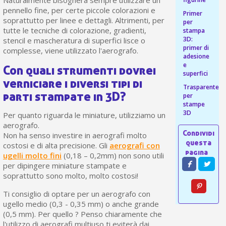
pennello fine, per certe piccole colorazioni e
Primer
soprattutto per linee e dettagli. Altrimenti, per
per
tutte le tecniche di colorazione, gradienti,
stampa
3D:
stencil e mascheratura di superfici lisce o
primer di
complesse, viene utilizzato l'aerografo.
adesione
e
Con quali strumenti dovrei
superfici
verniciare i diversi tipi di
Trasparente
parti stampate in 3D?
per
stampe
3D
Per quanto riguarda le miniature, utilizziamo un
aerografo.
Non ha senso investire in aerografi molto
costosi e di alta precisione. Gli
aerografi con
ugelli molto fini
(0,18 – 0,2mm) non sono utili
per dipingere miniature stampate e
soprattutto sono molto, molto costosi!
Ti consiglio di optare per un aerografo con
ugello medio (0,3 - 0,35 mm) o anche grande
(0,5 mm). Per quello ? Penso chiaramente che
l'utilizzo di aerografi multiuso ti eviterà dai