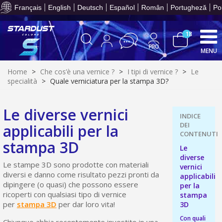
T
per 
part
Français
English
Deutsch
Español
Român
Portugheză
Po
prev
Cond
un va
onli
le
acqui
meno
crea
Racco
18
3
mi
e r
pu
MENU
bu
fed
Resti
acq
con
dei p
5€
Home
>
Che cos’è una vernice ?
>
I tipi di vernice ?
>
Le
or
ent
sc
10
specialità
>
Quale verniciatura per la stampa 3D?
gi
s
bu
pr
Isc
sho
or
a
per
Le diverse vernici
newsl
Con
Paga
ref
5€
entr
applicabili per la
in
sc
72
grat
T
stampa 3D
per 
part
Le
prev
Cond
un va
diverse
onli
le
acqui
Le stampe 3D sono prodotte con materiali
vernici
meno
crea
Racco
3
diversi e danno come risultato pezzi pronti da
applicabili
mi
e r
pu
dipingere (o quasi) che possono essere
per la
bu
fed
Resti
ricoperti con qualsiasi tipo di vernice
stampa
acq
con
dei p
5€
per
stampa 3D
per dar loro vita!
3D
or
ent
sc
10
Con quali
gi
Chiunque abbia recentemente investito in una
s