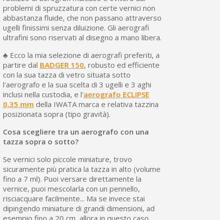
problemi di spruzzatura con certe vernici non
abbastanza fluide, che non passano attraverso
ugelli finissimi senza diluizione. Gli aerografi
ultrafini sono riservati al disegno a mano libera.
♣ Ecco la mia selezione di aerografi preferiti, a
partire dal
BADGER 150
, robusto ed efficiente
con la sua tazza di vetro situata sotto
l'aerografo e la sua scelta di 3 ugelli e 3 aghi
inclusi nella custodia, e l'
aerografo ECLIPSE
0,35 mm
della IWATA marca e relativa tazzina
posizionata sopra (tipo gravità).
Cosa scegliere tra un aerografo con una
tazza sopra o sotto?
Se vernici solo piccole miniature, trovo
sicuramente più pratica la tazza in alto (volume
fino a 7 ml). Puoi versare direttamente la
vernice, puoi mescolarla con un pennello,
risciacquare facilmente... Ma se invece stai
dipingendo miniature di grandi dimensioni, ad
esempio fino a 20 cm, allora in questo caso