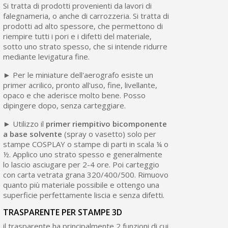
Si tratta di prodotti provenienti da lavori di
falegnameria, o anche di carrozzeria. Si tratta di
prodotti ad alto spessore, che permettono di
riempire tutti i pori e i difetti del materiale,
sotto uno strato spesso, che si intende ridurre
mediante levigatura fine.
► Per le miniature dell'aerografo esiste un
primer acrilico, pronto all'uso, fine, livellante,
opaco e che aderisce molto bene. Posso
dipingere dopo, senza carteggiare.
► Utilizzo il
primer riempitivo bicomponente
a base solvente
(spray o vasetto) solo per
stampe COSPLAY o stampe di parti in scala ¼ o
½. Applico uno strato spesso e generalmente
lo lascio asciugare per 2-4 ore. Poi carteggio
con carta vetrata grana 320/400/500. Rimuovo
quanto più materiale possibile e ottengo una
superficie perfettamente liscia e senza difetti.
TRASPARENTE PER STAMPE 3D
il trasparente ha principalmente 2 funzioni di cui