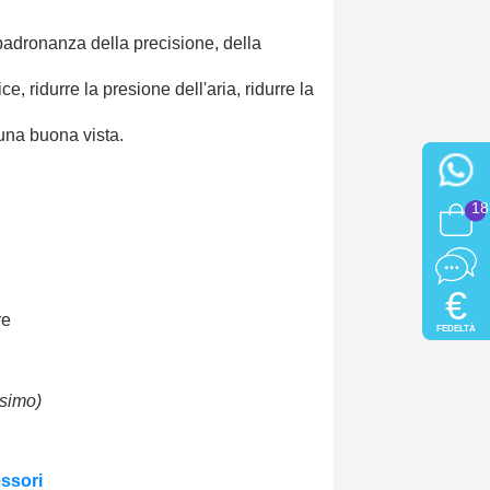
padronanza della precisione, della
ce, ridurre la presione dell'aria, ridurre la
 una buona vista.
18
€
re
FEDELTÀ
ssimo)
ssori