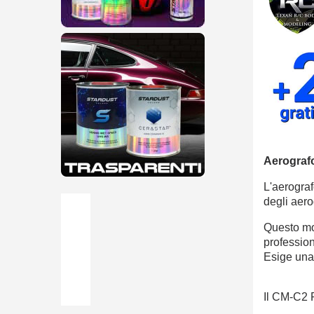
Aerograf
L'aerograf
degli aerog
Questo mod
professioni
Esige una 
Il CM-C2 P