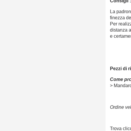
Consigli 
La padrona
finezza del
Per realizz
distanza a
e certamen
Pezzi di 
Come pro
> Mandar
Ordine vel
Trova clic