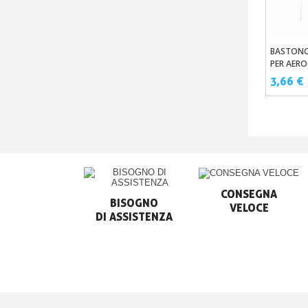
BASTONCI
Aggi
PER AER
3,66 €
CONSEGNA

BISOGNO

VELOCE