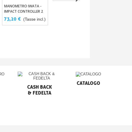
RACCORDO
Aggiungi Al
MANOMETRO IWATA -
Aggiungi Al Carrello
ADATTATORE P
IMPACT CONTROLLER 2
FILETTATURA D
3,42 €
(Tass
73,20 €
(Tasse incl.)
VERSO 1/8"
CATALOGO
CASH BACK

& FEDELTA