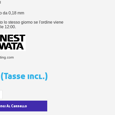
 sul primo ordine
8
ping per ogni referral
lo da 0,18 mm
wsletter: 5€ di sconto
to lo stesso giorno se l'ordine viene
lle 12:00.
ting.com
(Tasse incl.)
ungi Al Carrello