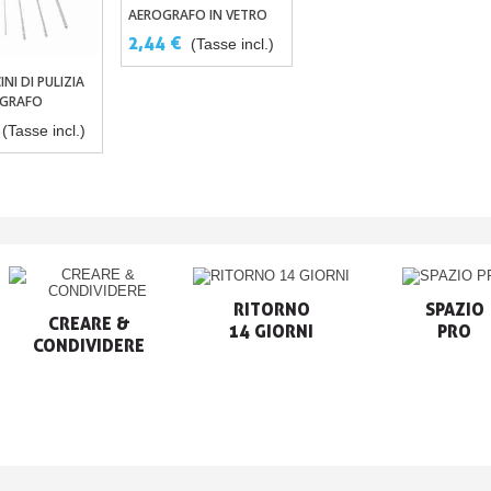
AEROGRAFO IN VETRO
22ML
2,44 €
(Tasse incl.)
NI DI PULIZIA
ungi Al Carrello
OGRAFO
(Tasse incl.)
RITORNO

SPAZIO

CREARE &

14 GIORNI
PRO
CONDIVIDERE