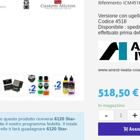
5€ di sconto
Riferimento
ICM451
10€ di buono shop
Versione con ugel
Iscriviti alla ne
Codice 4518
Disponibile : spedi
effettuato prima de
www.anest-iwata-coa
518,50 €
In magazzino
-
+
o questo prodotto riceverai
6120 Star-
te il nostro programma fedeltà. Il totale
rello ti farà guadagnare
6120 Star-
Aggi