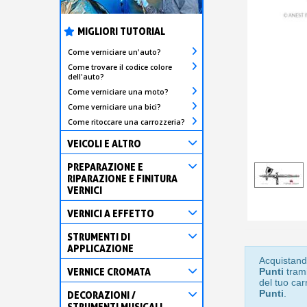
MIGLIORI TUTORIAL
Come verniciare un'auto?
Come trovare il codice colore
dell'auto?
Come verniciare una moto?
Come verniciare una bici?
Come ritoccare una carrozzeria?
VEICOLI E ALTRO
PREPARAZIONE E
RIPARAZIONE E FINITURA
VERNICI
VERNICI A EFFETTO
STRUMENTI DI
APPLICAZIONE
Acquistand
VERNICE CROMATA
Punti
trami
del tuo car
Punti
.
DECORAZIONI /
STRUMENTI MUSICALI