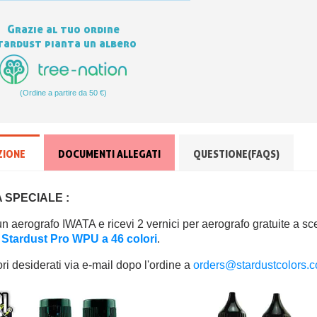
Grazie al tuo ordine
tardust pianta un albero
(Ordine a partire da 50 €)
ZIONE
DOCUMENTI ALLEGATI
QUESTIONE(FAQS)
 SPECIALE :
n aerografo IWATA e ricevi 2 vernici per aerografo gratuite a s
Stardust Pro WPU a 46 colori
.
lori desiderati via e-mail dopo l'ordine a
orders@stardustcolors.