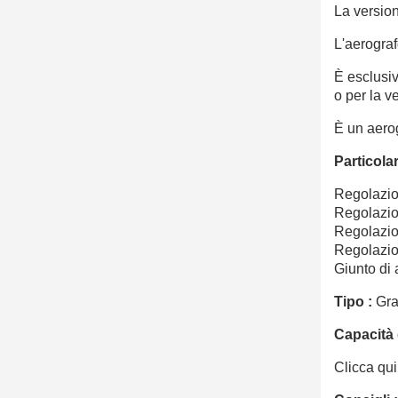
La versio
L'aerogra
È esclusi
o per la v
È un aerog
Particolar
Regolazio
Regolazion
Regolazio
Regolazio
Giunto di
Tipo :
Gra
Capacità 
Clicca qui