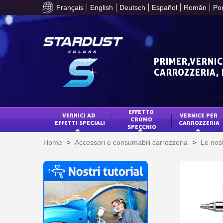
Français
English
Deutsch
Español
Român
Po
PRIMER,VERNIC
CARROZZERIA,
EFFETTO 
VERNICI AD 
VERNICE PER 
CROMO 
EFFETTI SPECIALI
CARROZZERIA
SPECCHIO
Home
>
Accessori e consumabili carrozzeria
>
Le nos