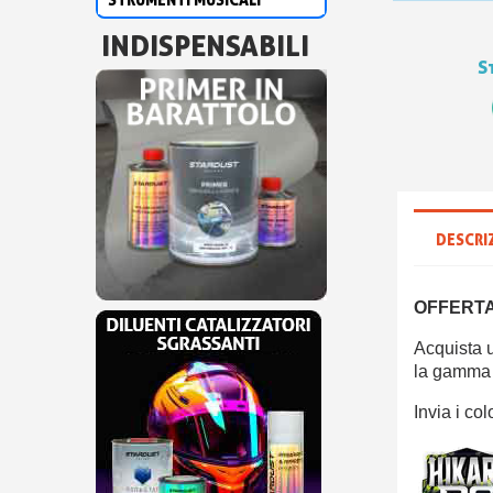
INDISPENSABILI
S
DESCRI
OFFERTA
Acquista u
la gamma
Invia i co