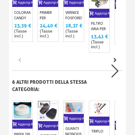
Aggiungi Al Carrello
Aggiungi Al Carrello
Aggiungi Al Carrello
Aggiungi A
COLORANTI
PRIMER
VERNICE
Aggiungi Al Carrello
KIT
CANDY
PER
FOSFORESCENTE
PROFESSI
FILTRO
CONCENTRATI
METALLI
IN
23,39 €
24,40 €
28,37 €
DI
13,12 €
ARIA PER
PER
P801
BOMBOLETTA
MANUTEN
(Tasse
(Tasse
(Tasse
(Tasse
PISTOLA
VERNICE
400ML
13,42 €
incl.)
incl.)
incl.)
PISTOLA
incl.)
A
Y
A
(Tasse
SPRUZZO
TRASPARENTE
incl.)
SPRUZZO
6 ALTRI PRODOTTI DELLA STESSA
CATEGORIA:
New
Aggiungi Al Carrello
Aggiungi Al Carrello
Aggiungi Al Carrello
Aggiungi A
Aggiungi Al Carrello
GUANTI
TRIPLO
MONOUSO
PREFILTRI