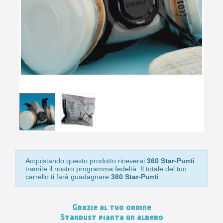
10
s
bu
pr
Isc
sho
or
a
per
newsl
ref
5€
sc
Acquistando questo prodotto riceverai
360 Star-Punti
tramite il nostro programma fedeltà. Il totale del tuo
carrello ti farà guadagnare
360 Star-Punti
.
Grazie al tuo ordine
Stardust pianta un albero