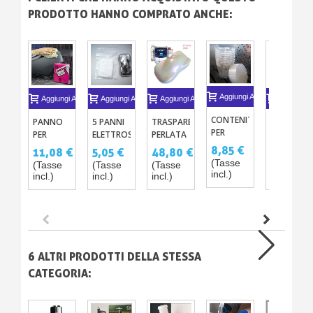
PRODOTTO HANNO COMPRATO ANCHE:
Aggiungi Al Carrello
Aggiungi Al Carrello
Aggiungi Al Carrello
Aggiungi Al Carrello
Aggiungi A
CONTENITORE
PANNO
5 PANNI
TRASPARENTE
KIT
PER
PER
ELETTROSTATICI
PERLATA
CROMATU
MISCELAZIONE
ASCIUGARE
PER
EXTREM
CHROME
8,85 €
11,08 €
5,05 €
48,80 €
219,60 
CON
LA
VERNICE
CRYSTAL
AT'HOME
(Tasse
(Tasse
(Tasse
(Tasse
(Tasse
COPERCHIO
CARROZZERIA
CROMO
incl.)
incl.)
incl.)
incl.)
incl.)
X10
TACKCLOTH
IN
COTONE
ANTIPOLVERE
X10
6 ALTRI PRODOTTI DELLA STESSA
CATEGORIA:
New