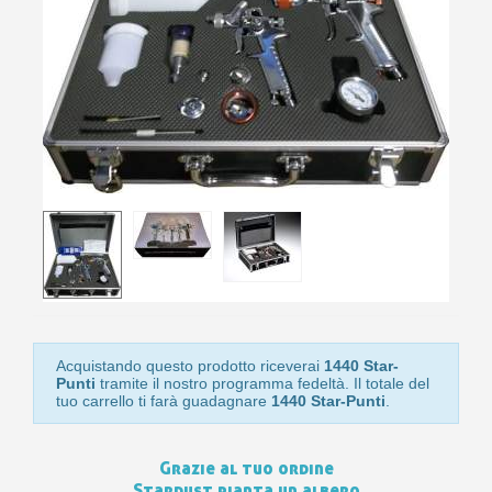
10
s
bu
pr
Isc
sho
or
a
per
newsl
ref
5€
sc
Acquistando questo prodotto riceverai
1440 Star-
Punti
tramite il nostro programma fedeltà. Il totale del
tuo carrello ti farà guadagnare
1440 Star-Punti
.
Grazie al tuo ordine
Stardust pianta un albero