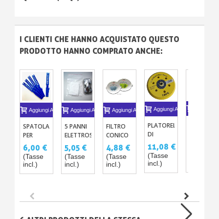
I CLIENTI CHE HANNO ACQUISTATO QUESTO
PRODOTTO HANNO COMPRATO ANCHE:
Aggiungi A
Aggiungi Al Carrello
Aggiungi Al Carrello
Aggiungi Al Carrello
Aggiungi Al Carrello
PANNO
PLATORELLO
SPATOLA
5 PANNI
FILTRO
IN
DI
PER
ELETTROSTATICI
CONICO
MICROFIB
SUPPORTO
MESCOLARE
PER
PER
3,97 €
11,08 €
6,00 €
5,05 €
4,88 €
40 X
PER
X5
VERNICE
VERNICI
(Tasse
(Tasse
(Tasse
(Tasse
(Tasse
40CM
DISCO
CROMO
X10
incl.)
incl.)
incl.)
incl.)
incl.)
ABRASIVO
15CM