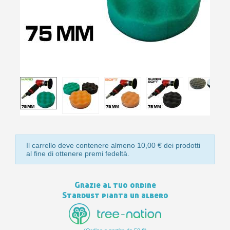
10
s
bu
pr
Isc
sho
or
a
per
newsl
ref
5€
sc
Il carrello deve contenere almeno 10,00 € dei prodotti
al fine di ottenere premi fedeltà.
Grazie al tuo ordine
Stardust pianta un albero