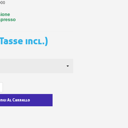
 sul primo ordine
000
ping per ogni referral
sione
wsletter: 5€ di sconto
spresso
Tasse incl.)
ungi Al Carrello