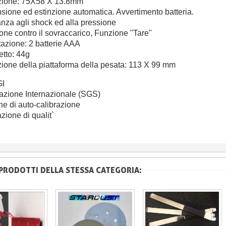
zione: 75X58 X 13.8mm
sione ed estinzione automatica. Avvertimento batteria.
anza agli shock ed alla pressione
ione contro il sovraccarico, Funzione "Tare"
tazione: 2 batterie AAA
etto: 44g
zione della piattaforma della pesata: 113 X 99 mm
I
icazione Internazionale (SGS)
ne di auto-calibrazione
azione di qualit`
 PRODOTTI DELLA STESSA CATEGORIA: