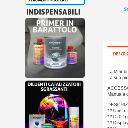
S
INDISPENSABILI
DESCRI
La Mini-bi
La sua pic
ACCESS
Manuale di
DESCRIZ
* * Unit` d
* * Di 0.1
* * Displa