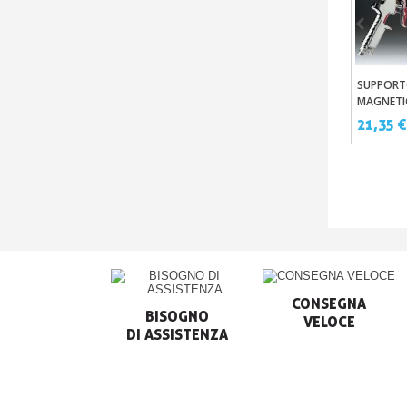
SUPPORT
Aggi
MAGNETI
PISTOLA 
21,35 
CARROZZ
CONSEGNA

BISOGNO

VELOCE