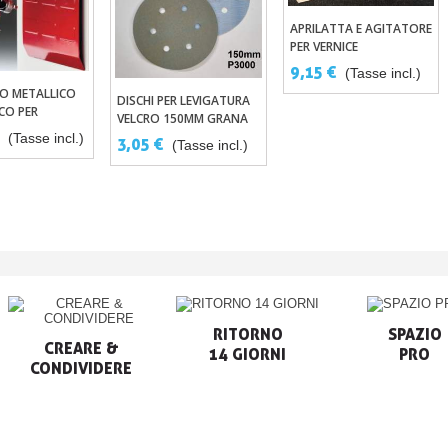
APRILATTA E AGITATORE
Aggiungi Al Carrello
PER VERNICE
CARROZZERIA X3
9,15 €
(Tasse incl.)
O METALLICO
ungi Al Carrello
DISCHI PER LEVIGATURA
Aggiungi Al Carrello
CO PER
VELCRO 150MM GRANA
DI
€
1500 O 3000
(Tasse incl.)
3,05 €
(Tasse incl.)
ERIA
RITORNO

SPAZIO

CREARE &

14 GIORNI
PRO
CONDIVIDERE