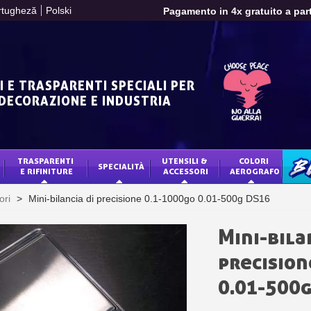
rtugheză
Polski
Pagamento in 4x gratuito a part
Tuo preventivo onl
Condividi le tue creazi
Raccogliere punti 
I E TRASPARENTI SPECIALI PER
Restituzione dei p
 DECORAZIONE E INDUSTRIA
5€ di sconto
10€ di buono shop
TRASPARENTI 
UTENSILI & 
COLORI 
Iscriviti alla ne
SPECIALITÀ
BLO
E RIFINITURE
ACCESSORI
AEROGRAFO
Consegna entro 
ori
>
Mini-bilancia di precisione 0.1-1000go 0.01-500g DS16
Pagamento in 4x gratuito a part
Tuo preventivo onl
Mini-bila
Condividi le tue creazi
precision
Raccogliere punti 
0.01-500
Restituzione dei p