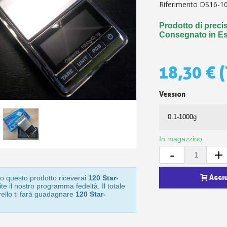
5€ di sconto
Riferimento
DS16-1
10€ di buono shop
Prodotto di preci
Iscriviti alla ne
Consegnato in E
18,30 €
(
Version
In magazzino
-
+
Aggi
o questo prodotto riceverai
120 Star-
te il nostro programma fedeltà. Il totale
rello ti farà guadagnare
120 Star-