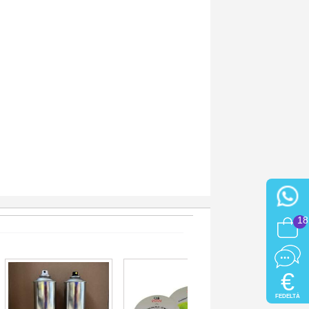
18
€
FEDELTÀ