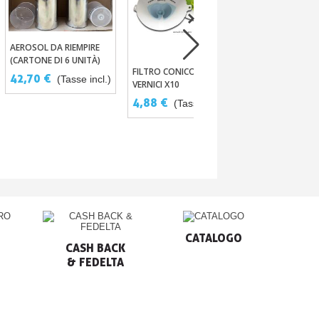
AEROSOL DA RIEMPIRE
Aggiungi Al Carrello
(CARTONE DI 6 UNITÀ)
FILTRO CONICO PER
Aggiungi Al Carrello
42,70 €
(Tasse incl.)
VERNICI X10
MANOMETRO I
Aggiungi Al
4,88 €
IMPACT CONTR
(Tasse incl.)
73,20 €
(Tas
CATALOGO
CASH BACK

& FEDELTA