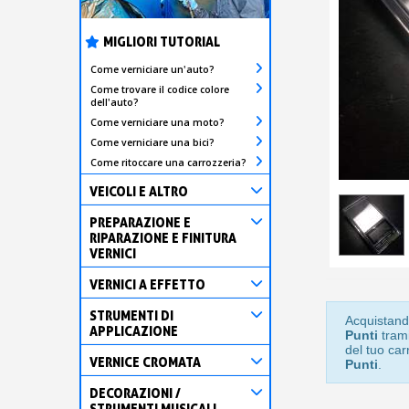
MIGLIORI TUTORIAL
Come verniciare un'auto?
Come trovare il codice colore
dell'auto?
Come verniciare una moto?
Come verniciare una bici?
Come ritoccare una carrozzeria?
VEICOLI E ALTRO
PREPARAZIONE E
RIPARAZIONE E FINITURA
VERNICI
VERNICI A EFFETTO
STRUMENTI DI
Acquistand
APPLICAZIONE
Punti
trami
del tuo car
VERNICE CROMATA
Punti
.
DECORAZIONI /
STRUMENTI MUSICALI