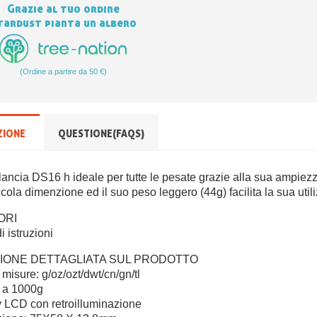
Grazie al tuo ordine
tardust pianta un albero
(Ordine a partire da 50 €)
ZIONE
QUESTIONE(FAQS)
lancia DS16 h ideale per tutte le pesate grazie alla sua ampiez
cola dimenzione ed il suo peso leggero (44g) facilita la sua util
ORI
 istruzioni
IONE DETTAGLIATA SUL PRODOTTO
i misure: g/oz/ozt/dwt/cn/gn/tl
g a 1000g
y LCD con retroilluminazione