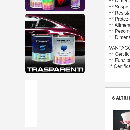
* * Dimen
* * Sospen
* * Resist
* * Protez
* * Alimen
* * Peso n
* * Dimen
VANTAGG
* * Certif
* * Funzio
** Certific
6 ALTRI