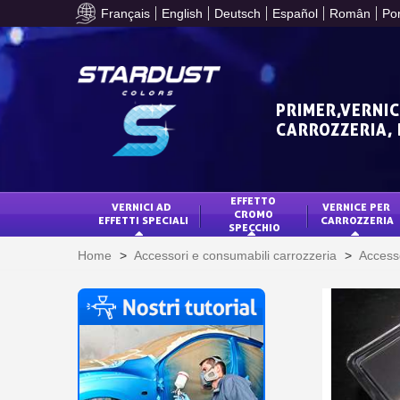
Français
English
Deutsch
Español
Român
Po
PRIMER,VERNIC
CARROZZERIA,
EFFETTO 
VERNICI AD 
VERNICE PER 
CROMO 
EFFETTI SPECIALI
CARROZZERIA
SPECCHIO
Home
>
Accessori e consumabili carrozzeria
>
Access