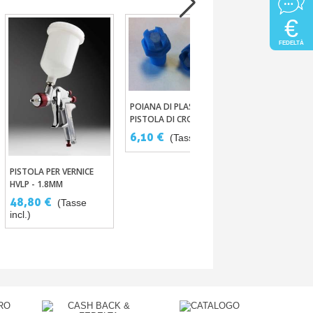
€
FEDELTÀ
POIANA DI PLASTICA PER
Aggiungi Al Carrello
PISTOLA DI CROMATURA
REGOLATORE D
6,10 €
(Tasse incl.)
Aggiungi Al
PRESSIONE PER
A VERNICE
24,40 €
(Ta
PISTOLA PER VERNICE
Aggiungi Al Carrello
incl.)
HVLP - 1.8MM
48,80 €
(Tasse
incl.)