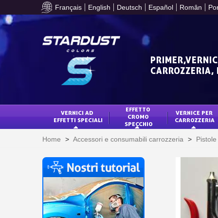
Français
English
Deutsch
Español
Român
Po
PRIMER,VERNIC
CARROZZERIA,
EFFETTO 
VERNICI AD 
VERNICE PER 
CROMO 
EFFETTI SPECIALI
CARROZZERIA
SPECCHIO
Home
>
Accessori e consumabili carrozzeria
>
Pistol