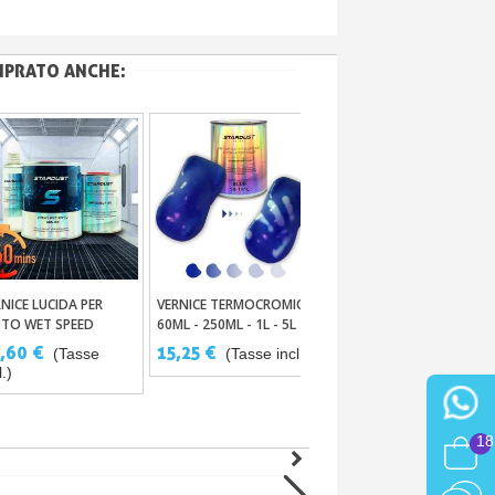
MPRATO ANCHE:
NICE LUCIDA PER
VERNICE TERMOCROMICA
SPATOLA PER
Aggiungi Al Carrello
Aggiungi Al Carrello
Aggiungi Al Carrello
TO WET SPEED
60ML - 250ML - 1L - 5L
MESCOLARE X5
,60 €
15,25 €
6,00 €
(Tasse
(Tasse incl.)
(Tasse incl.)
l.)
18