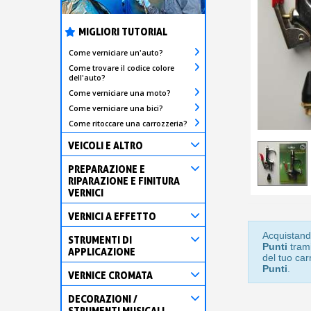
MIGLIORI TUTORIAL
Come verniciare un'auto?
Come trovare il codice colore
dell'auto?
Come verniciare una moto?
Come verniciare una bici?
Come ritoccare una carrozzeria?
VEICOLI E ALTRO
PREPARAZIONE E
RIPARAZIONE E FINITURA
VERNICI
VERNICI A EFFETTO
Acquistand
STRUMENTI DI
Punti
trami
APPLICAZIONE
del tuo car
Punti
.
VERNICE CROMATA
DECORAZIONI /
STRUMENTI MUSICALI