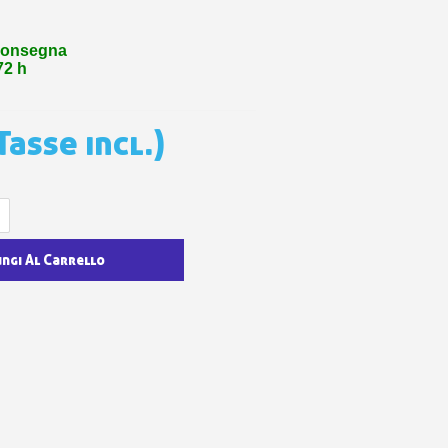
 sul primo ordine
ping per ogni referral
consegna
wsletter: 5€ di sconto
72 h
Tasse incl.)
ungi Al Carrello