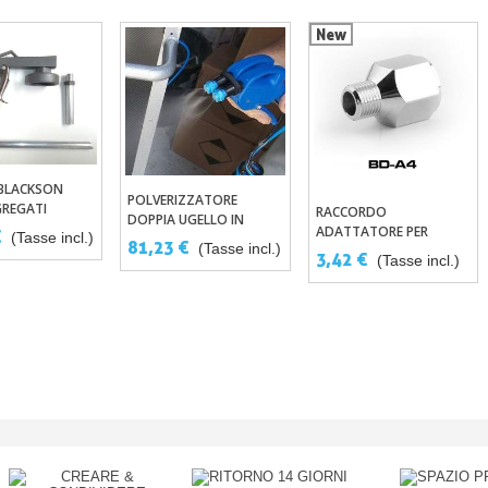
New
 BLACKSON
ungi Al Carrello
POLVERIZZATORE
Aggiungi Al Carrello
GREGATI
RACCORDO
Aggiungi Al Carrello
DOPPIA UGELLO IN
ADATTATORE PER
€
(Tasse incl.)
PLASTICA PER
81,23 €
(Tasse incl.)
FILETTATURA DA 1/8"
3,42 €
INARGENTATURA
(Tasse incl.)
VERSO 1/4"