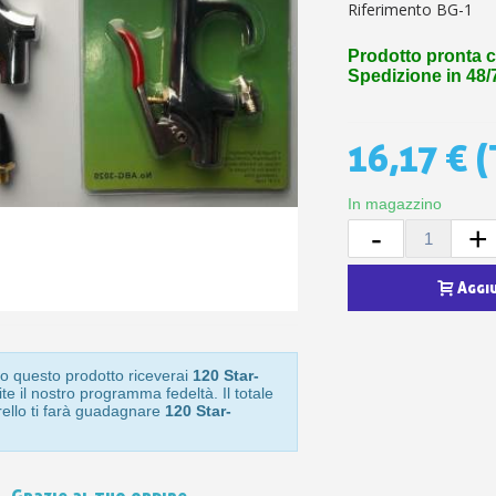
5€ di sconto
Riferimento
BG-1
10€ di buono shop
Prodotto pronta 
Iscriviti alla ne
Spedizione in 48/
16,17 €
(
In magazzino
-
+
Aggi
o questo prodotto riceverai
120 Star-
te il nostro programma fedeltà. Il totale
rello ti farà guadagnare
120 Star-
Grazie al tuo ordine