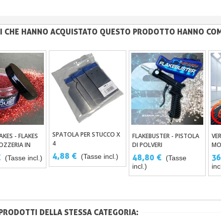
NTI CHE HANNO ACQUISTATO QUESTO PRODOTTO HANNO CO
SPATOLA PER STUCCO X
AKES - FLAKES
FLAKEBUSTER - PISTOLA
VER
Aggiungi Al Carrello
ungi Al Carrello
Aggiungi Al Carrello
4
OZZERIA IN
DI POLVERI
MO
IGMENTATA
4,88 €
(Tasse incl.)
€
48,80 €
36
(Tasse incl.)
(Tasse
TRATA
incl.)
inc
 PRODOTTI DELLA STESSA CATEGORIA: