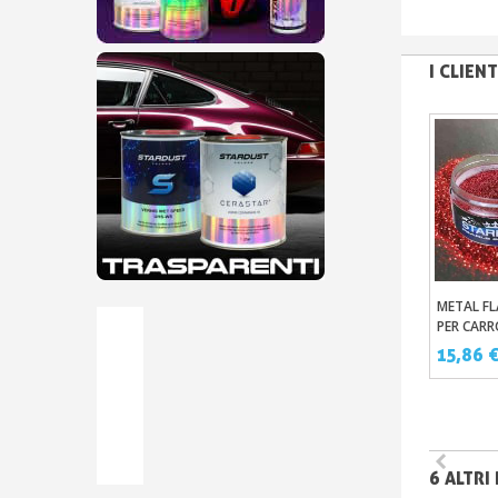
I CLIE
METAL FL
Aggi
PER CARR
PASTA P
15,86 
CONCEN
6 ALTRI