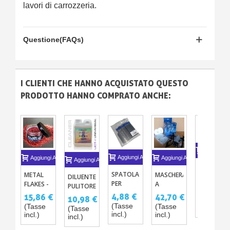
lavori di carrozzeria.
Questione(FAQs)
I CLIENTI CHE HANNO ACQUISTATO QUESTO
PRODOTTO HANNO COMPRATO ANCHE:
Aggiungi A
Aggiungi Al Carrello
Aggiungi Al Carrello
Aggiungi Al Carrello
Aggiungi Al Carrello
COVERING
SPATOLA
MASCHERA
METAL
FILM
DILUENTE
PER
A
FLAKES -
TECHWRA
PULITORE
474,58 
STUCCO
CARTUCCE
FLAKES
PREMIUM
UNIVERSALE
4,88 €
42,70 €
15,86 €
10,98 €
(Tasse
X 4
INTERCAMBIABILI
PER
(SOLVENTATO)
(Tasse
(Tasse
(Tasse
incl.)
(Tasse
CARROZZERIA
incl.)
incl.)
incl.)
incl.)
IN PASTA