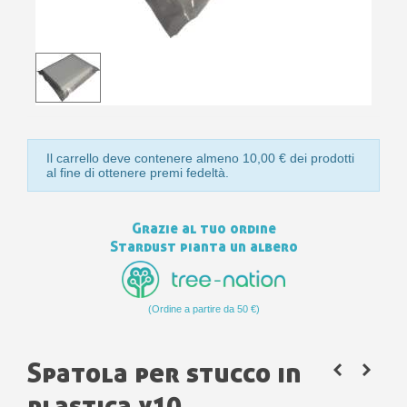
10
s
bu
pr
Isc
sho
or
a
per
newsl
ref
5€
sc
Il carrello deve contenere almeno 10,00 € dei prodotti
al fine di ottenere premi fedeltà.
Grazie al tuo ordine
Stardust pianta un albero
(Ordine a partire da 50 €)
Spatola per stucco in
plastica x10