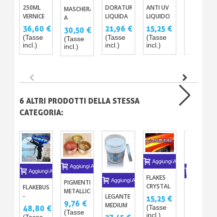
250ML
DORATURA
ANTI UV
VERNICE
MASCHERA
VERNICE
LIQUIDA
LIQUIDO
TERMOCR
A
FOSFORESCENTE
- VERNICE
60ML -
DOPPIA
36,60 €
21,96 €
15,25 €
15,25 €
30,50 €
NIGHT-
DORATA
250ML -
CARTUCCIA
(Tasse
(Tasse
(Tasse
(Tasse
(Tasse
GLOW
ORO
1L - 5L
(TAGLIA :
incl.)
incl.)
incl.)
incl.)
incl.)
RICCA
L )
6 ALTRI PRODOTTI DELLA STESSA
CATEGORIA:
Aggiungi Al Carrello
Aggiungi Al Carrello
Aggiungi Al Carrello
Aggiungi A
FLAKES
Aggiungi Al Carrello
PIGMENTI
CRYSTAL
FLAKEBUSTER
VERNICE
METALLICI
25G
-
CON
LEGANTE
15,25 €
ORO
9,76 €
PISTOLA
BRILLANTI
MEDIUM
48,80 €
36,60 €
(Tasse
BRONZO
(Tasse
DI
ACRILICO
incl.)
(Tasse
(Tasse