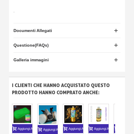
.
Documenti Allegati
Questione(FAQs)
Galleria immagini
I CLIENTI CHE HANNO ACQUISTATO QUESTO
PRODOTTO HANNO COMPRATO ANCHE:
Aggiungi Al Carrello
Aggiungi Al Carrello
Aggiungi Al Carrello
Aggiungi A
Aggiungi Al Carrello