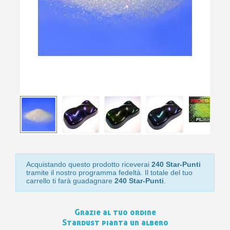
bu
pr
Isc
sho
or
a
per
newsl
ref
5€
sc
Acquistando questo prodotto riceverai
240 Star-Punti
tramite il nostro programma fedeltà. Il totale del tuo
carrello ti farà guadagnare
240 Star-Punti
.
Grazie al tuo ordine
Stardust pianta un albero