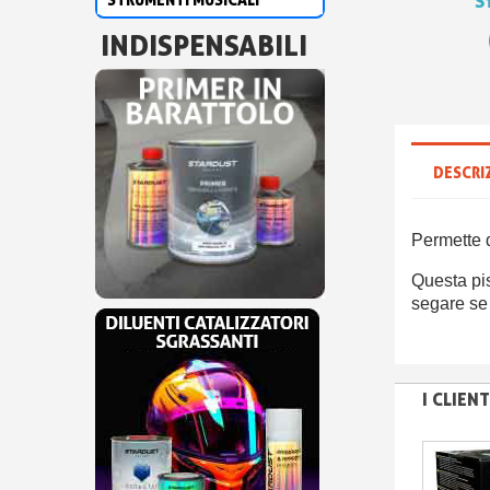
S
INDISPENSABILI
DESCRI
Permette d
Questa pi
segare se
I CLIE