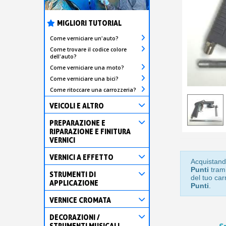
MIGLIORI TUTORIAL
Come verniciare un'auto?
Come trovare il codice colore
dell'auto?
Come verniciare una moto?
Come verniciare una bici?
Come ritoccare una carrozzeria?
VEICOLI E ALTRO
PREPARAZIONE E
RIPARAZIONE E FINITURA
VERNICI
VERNICI A EFFETTO
Acquistand
Punti
trami
STRUMENTI DI
del tuo car
APPLICAZIONE
Punti
.
VERNICE CROMATA
DECORAZIONI /
STRUMENTI MUSICALI