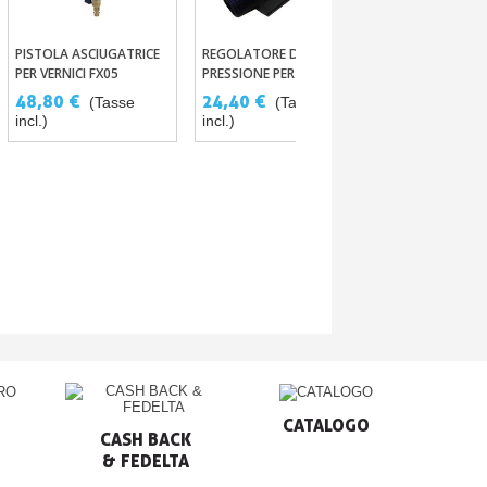
PISTOLA ASCIUGATRICE
REGOLATORE DI
PISTOLA AD AR
Aggiungi Al Carrello
Aggiungi Al Carrello
Aggiungi Al
PER VERNICI FX05
PRESSIONE PER PISTOLA
COMPRESSA PR
A VERNICE
48,80 €
24,40 €
18,24 €
(Tasse
(Tasse
(Ta
incl.)
incl.)
CATALOGO
CASH BACK

& FEDELTA