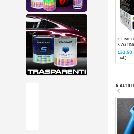
KIT RAPTO
Aggi
RIVESTIM
POLIURE
152,50
RESISTEN
incl.)
6 ALTRI