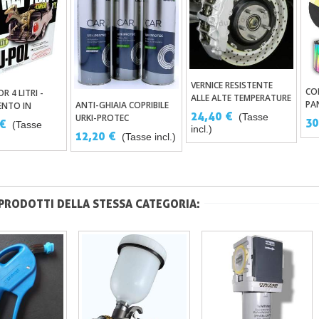
VERNICE RESISTENTE
Aggiungi Al Carrello
CO
R 4 LITRI -
ungi Al Carrello
ALLE ALTE TEMPERATURE
PA
ANTI-GHIAIA COPRIBILE
ENTO IN
Aggiungi Al Carrello
DA 160° A 700° - 8
24,40 €
(Tasse
BA
URKI-PROTEC
TANO AD ALTA
30
 €
COLORI IN BARATTOLO
(Tasse
incl.)
ZA PER BENNE
12,20 €
O BOMBOLETTA SPRAY
(Tasse incl.)
 PRODOTTI DELLA STESSA CATEGORIA: