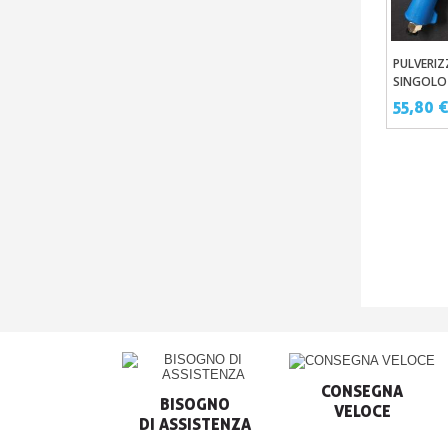
PULVERI
Aggi
SINGOLO
PLASTICA
55,80 
INARGEN
CONSEGNA

BISOGNO

VELOCE