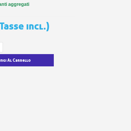
 sul primo ordine
anti aggregati
ping per ogni referral
wsletter: 5€ di sconto
Tasse incl.)
ungi Al Carrello