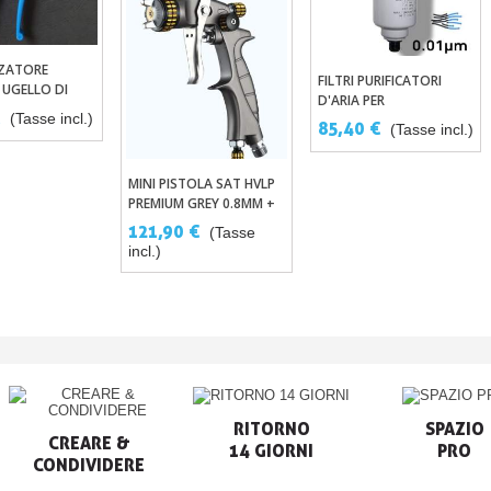
ZZATORE
ungi Al Carrello
FILTRI PURIFICATORI
Aggiungi Al Carrello
 UGELLO DI
D'ARIA PER
 PER
€
(Tasse incl.)
COMPRESSORI E PISTOLE
85,40 €
TATURA
(Tasse incl.)
MINI PISTOLA SAT HVLP
Aggiungi Al Carrello
PREMIUM GREY 0.8MM +
1.0MM
121,90 €
(Tasse
incl.)
RITORNO

SPAZIO

CREARE &

14 GIORNI
PRO
CONDIVIDERE