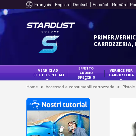
Français
English
Deutsch
Español
Român
Po
PRIMER,VERNIC
CARROZZERIA,
EFFETTO 
VERNICI AD 
VERNICE PER 
CROMO 
EFFETTI SPECIALI
CARROZZERIA
SPECCHIO
Home
>
Accessori e consumabili carrozzeria
>
Pistol