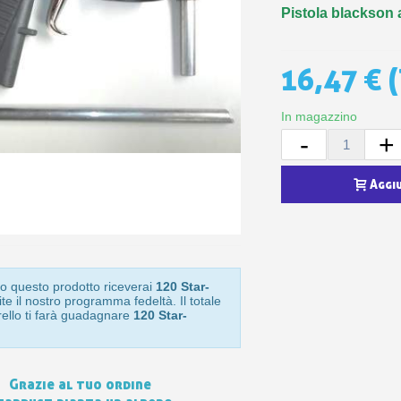
5€ di sconto
Pistola blackson 
10€ di buono shop
Iscriviti alla ne
16,47 €
(
In magazzino
-
+
Aggi
o questo prodotto riceverai
120 Star-
te il nostro programma fedeltà. Il totale
rello ti farà guadagnare
120 Star-
Grazie al tuo ordine