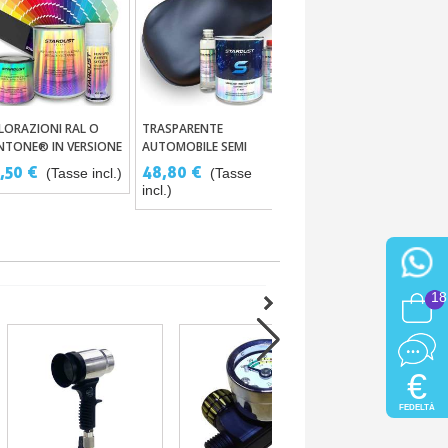
LORAZIONI RAL O
TRASPARENTE
FILTRO CONICO PER
Aggiungi Al Carrello
Aggiungi Al Carrello
Aggiungi Al Carrello
NTONE® IN VERSIONE
AUTOMOBILE SEMI
VERNICI X10
SE MAT
OPACO ST820 40°
,50 €
48,80 €
4,88 €
(Tasse incl.)
(Tasse
(Tasse incl.)
incl.)
18
€
FEDELTÀ