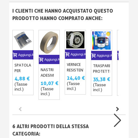
I CLIENTI CHE HANNO ACQUISTATO QUESTO
PRODOTTO HANNO COMPRATO ANCHE:
Aggiungi Al Carrello
Aggiungi Al Carrello
Aggiungi Al Carrello
Aggiungi A
Aggiungi Al Carrello
VERNICE
SPATOLA
TRASPARENTE
TRASPARE
NASTRI
RESISTENTE
PER
PROTETTIVA
AUTOMOBI
ADESIVI
ALLE
STUCCO
ANTI-UV
SEMI
24,40 €
4,88 €
35,38 €
48,80 €
PER
ALTE
X 4
– 3
OPACO
10,07 €
(Tasse
(Tasse
(Tasse
(Tasse
MASCHERATURA
TEMPERATURE
VERSIONI
ST820
incl.)
(Tasse
incl.)
incl.)
incl.)
24MM -
DA 160°
ANTI-
40°
incl.)
48MM
A 700° -
RADIAZIONI
(X5)
8 COLORI
SOLARI
IN
BARATTOLO
O
BOMBOLETTA
6 ALTRI PRODOTTI DELLA STESSA
SPRAY
CATEGORIA: