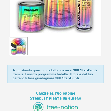
10
s
bu
pr
Isc
sho
or
a
per
newsl
ref
5€
sc
Acquistando questo prodotto riceverai
360 Star-Punti
tramite il nostro programma fedeltà. Il totale del tuo
carrello ti farà guadagnare
360 Star-Punti
.
Grazie al tuo ordine
Stardust pianta un albero