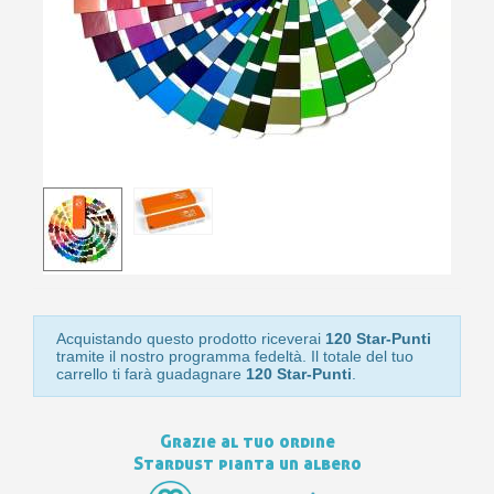
10
s
bu
pr
Isc
sho
or
a
per
newsl
ref
5€
sc
Acquistando questo prodotto riceverai
120 Star-Punti
tramite il nostro programma fedeltà. Il totale del tuo
carrello ti farà guadagnare
120 Star-Punti
.
Grazie al tuo ordine
Stardust pianta un albero