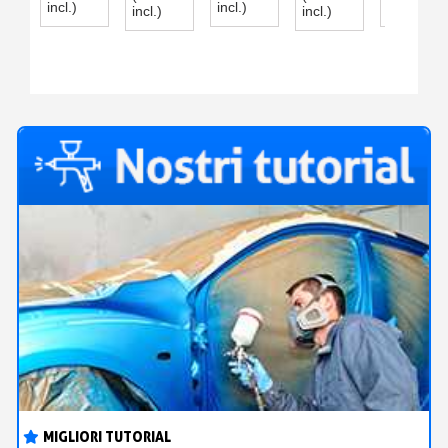
VERSIONE
VERSIONE
1L
incl.)
incl.)
incl.)
incl.)
incl.)
BASE
LACCA
MAT
MAT
POLIURET
MIGLIORI TUTORIAL