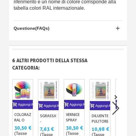
riferimento e un nome di colore corrisponde alla
tabella colori RAL internazionale.
Questione(FAQs)
6 ALTRI PRODOTTI DELLA STESSA
CATEGORIA:
Aggiungi Al Carrello
Aggiungi Al Carrello
Aggiungi A
Aggiungi Al Carrello
Aggiungi Al Carrello
COLORAZIONI
VERNICE
TINTE
SGRASSATORE
DILUENTE
RAL O
SPRAY
RAL O
-
PULITORE
PANTONE®
RAL
PANTONE
PULITORE
UNIVERSALE
30,50 €
30,50 €
36,60 €
7,63 €
10,98 €
IN
IN
SILICONE
(SOLVENTATO)
(Tasse
(Tasse
(Tasse
(Tasse
(Tasse