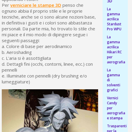
pr
3D
Isc
sho
Per
verniciare le stampe 3D
penso che
or
a
La
per
ognuno abbia il proprio stile e le proprie
newsl
gamma
ref
tecniche, anche se ci sono alcune nozioni base,
5€
acrilica
in definitiva i gusti e i colori sono abbastanza
Stardust
sc
personali. Da parte mia, ho trovato lo stile che
Pro WPU
mi piace e il mio modo di dipingere segue i
La
seguenti passaggi:
gamma
a. Colore di base per aerodinamico
acrilica
b. Aeroshading
Hikari RC
per
c. L'aria si è assottigliata
aerografia
d. Dettagli fini (occhi, contorni, linee, ecc.) con
pennelli
La
gamma
e. Illuminate con pennelli (dry brushing e/o
di
lumeggiature)
solventi
grafici
Vernici
Candy
per
aerografia
e stampa
Trasparenti
per la