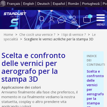
prev
Cond
un va
Français
English
Deutsch
Español
Român
Portugheză
Po
onli
le
acqui
meno
crea
Racco
3
mi
e r
18
pu
bu
fed
Resti
MENU
acq
con
dei p
5€
or
ent
sc
10
Home
>
Che cos’è una vernice ?
>
I tipi di vernice ?
>
Le
gi
s
bu
specialità
>
Scegliere le vernici acriliche per la stampa 3D
pr
Isc
sho
or
a
per
newsl
Con
Paga
Scelta e confronto
ref
5€
entr
in
sc
delle vernici per
72
grat
T
per 
part
aerografo per la
prev
Cond
un va
Scelta e
onli
le
acqui
confronto
stampa 3D
meno
crea
Racco
3
delle
mi
e r
pu
vernici
Applicazione dei colori
bu
fed
Resti
per
Arriviamo finalmente alla fase che preferisco, il
acq
con
dei p
5€
aerografo
momento in cui finalmente vediamo la nostra
or
ent
sc
per la
10
statuetta, cosplay o altro prendere vita
gi
s
stampa
bu
applicando i colori!