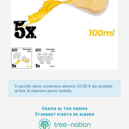
10
s
bu
pr
Isc
sho
or
a
per
newsl
ref
5€
sc
Il carrello deve contenere almeno 10,00 € dei prodotti
al fine di ottenere premi fedeltà.
Grazie al tuo ordine
Stardust pianta un albero