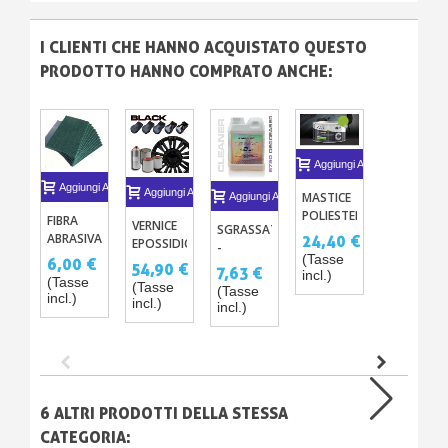
I CLIENTI CHE HANNO ACQUISTATO QUESTO
PRODOTTO HANNO COMPRATO ANCHE:
Aggiungi Al Carrello
Aggiungi Al Carrello
Aggiungi Al Carrello
MASTICE
Aggiungi Al Carrello
POLIESTERE
FIBRA
VERNICE
SGRASSATORE
ALLUMINIO
ABRASIVA
24,40 €
EPOSSIDICA
-
BI-
3 TIPI
(Tasse
NERA PER
6,00 €
PULITORE
54,90 €
COMPONENTE
7,63 €
(X5)
incl.)
CERCHI
(Tasse
SILICONE
PER
(Tasse
(Tasse
incl.)
1L
incl.)
CARROZZERIA
incl.)
1L
6 ALTRI PRODOTTI DELLA STESSA
CATEGORIA: