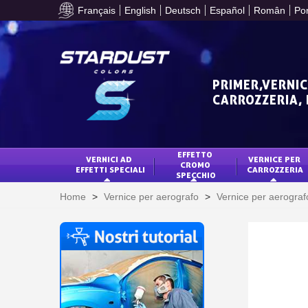
Français
English
Deutsch
Español
Român
Po
PRIMER,VERNIC
CARROZZERIA,
EFFETTO 
VERNICI AD 
VERNICE PER 
CROMO 
EFFETTI SPECIALI
CARROZZERIA
SPECCHIO
Home
>
Vernice per aerografo
>
Vernice per aerograf