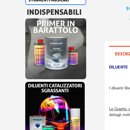
S
INDISPENSABILI
DESCRI
DILUENTE
I diluenti Me
Le Graphic e
dettagli molto