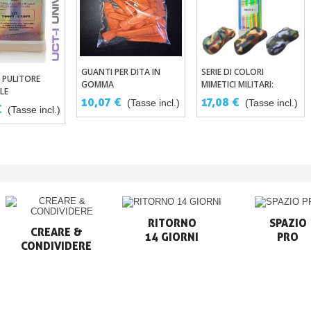
GUANTI PER DITA IN
SERIE DI COLORI
Aggiungi Al Carrello
Aggiungi Al Carrello
 PULITORE
ungi Al Carrello
GOMMA
MIMETICI MILITARI:
LE
VERNICI PER AEROGRAFO
10,07 €
17,08 €
(Tasse incl.)
(Tasse incl.)
TATO)
€
MILITARE DELLA GAMMA
(Tasse incl.)
GRAPHIC
RITORNO

SPAZIO

CREARE &

14 GIORNI
PRO
CONDIVIDERE