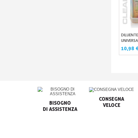
DILUENTE
Aggi
UNIVERSA
(SOLVEN
10,98 
CONSEGNA

BISOGNO

VELOCE