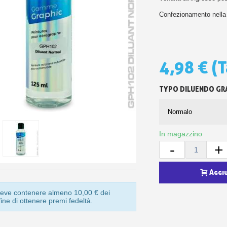
5€ di sconto
Confezionamento nella r
10€ di buono shop
Iscriviti alla ne
4,98 €
(T
TYPO DILUENDO GR
In magazzino
-
+
Aggi
o deve contenere almeno 10,00 € dei
 fine di ottenere premi fedeltà.