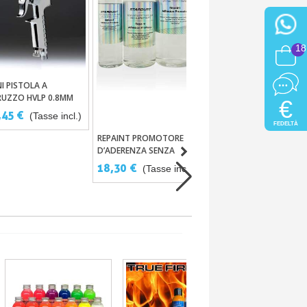
LEGANTE - BASE
Aggiungi Al Carrello
18
TRASPARENTE ACRILICA
MAT PER AEROGRAFO
6,10 €
(Tasse incl.)
I PISTOLA A
Aggiungi Al Carrello
RUZZO HVLP 0.8MM
€
OMATA
,45 €
(Tasse incl.)
FEDELTÀ
REPAINT PROMOTORE
Aggiungi Al Carrello
D’ADERENZA SENZA
LEVIGATURA SU VERNICI
18,30 €
(Tasse incl.)