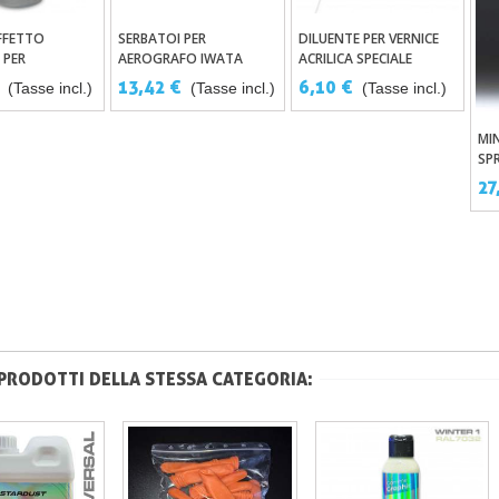
EFFETTO
SERBATOI PER
DILUENTE PER VERNICE
ungi Al Carrello
Aggiungi Al Carrello
Aggiungi Al Carrello
 PER
AEROGRAFO IWATA
ACRILICA SPECIALE
AFO
AEROGRAFO
13,42 €
6,10 €
(Tasse incl.)
(Tasse incl.)
(Tasse incl.)
MIN
SP
CR
27
 PRODOTTI DELLA STESSA CATEGORIA: