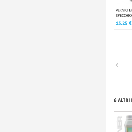
VERNICI 
Aggi
SPECCHIO
AEROGR
15,25 €
6 ALTRI