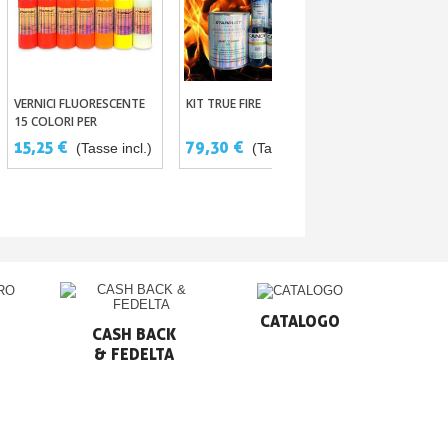
TRASPARENTE M
Aggiungi Al
VERNICI FLUORESCENTE
KIT TRUE FIRE
Aggiungi Al Carrello
Aggiungi Al Carrello
CARROZZERIE B
15 COLORI PER
O MAT CON
36,60 €
(Ta
CARROZERIA - 125ML
15,25 €
79,30 €
CATALIZZATOR
(Tasse incl.)
(Tasse incl.)
incl.)
DILUENTE
CATALOGO
CASH BACK

& FEDELTA