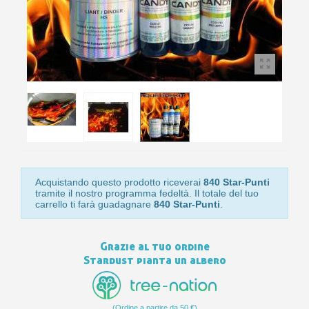
10
s
bu
pr
Isc
sho
or
a
per
newsl
ref
5€
sc
Acquistando questo prodotto riceverai
840 Star-Punti
tramite il nostro programma fedeltà. Il totale del tuo
carrello ti farà guadagnare
840 Star-Punti
.
Grazie al tuo ordine
Stardust pianta un albero
(Ordine a partire da 50 €)