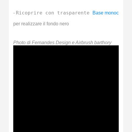
Ricoprire con trasparente 
- 
Base monocompon
per realizzare il fondo nero 
Photo di Fernandes Design e Airbrush barthory