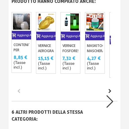
PRODOTTO HANNO COMPRATO ANCHE:
Aggiungi Al Carrello
Aggiungi Al Carrello
Aggiungi Al Carrello
Aggiungi Al Carrello
Aggiungi A
CONTENITORE
VERNICE
VERNICE
MASKITO®
NASTRI
PER
FOSFORESCENTE
AEROGRAFO
MASCHERA
ADESIVI
MISCELAZIONE
60ML
METALLIZZATA
LIQUIDA
8,85 €
7,32 €
15,15 €
4,27 €
PER
CON
9 COLORI
PER
10,07 €
(Tasse
(Tasse
(Tasse
(Tasse
MASCHER
COPERCHIO
125ML -
TUTTE LE
incl.)
(Tasse
incl.)
incl.)
incl.)
24MM -
X10
FORMULA
TECNICHE
incl.)
48MM
ULTRAFINE
DI
(X5)
IN
PITTURA
SOLVENTE
6 ALTRI PRODOTTI DELLA STESSA
CATEGORIA: