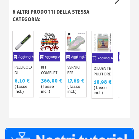
6 ALTRI PRODOTTI DELLA STESSA
CATEGORIA:
Aggiungi Al Carrello
Aggiungi Al Carrello
Aggiungi Al Carrello
Aggiungi A
Aggiungi Al Carrello
PELLICOLA
KIT
VERNICI
KIT TRUE
DILUENTE
DI
COMPLETO
PER
FIRE
PULITORE
MASCHERATURA
DI
AEROGRAFI
UNIVERSALE
6,10 €
366,00 €
17,69 €
79,30 €
10,98 €
- FRISKET
VERNICE
INTERFERENTI
(SOLVENTATO)
(Tasse
(Tasse
(Tasse
(Tasse
(Tasse
FILM
PER
GHOST –
incl.)
incl.)
incl.)
incl.)
incl.)
AEROGRAFO
9 COLORI
A
SOLVENTI
GAMMA
SPARKLE