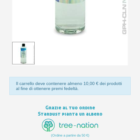
10
s
bu
pr
Isc
sho
or
a
per
newsl
ref
5€
sc
Il carrello deve contenere almeno 10,00 € dei prodotti
al fine di ottenere premi fedeltà.
Grazie al tuo ordine
Stardust pianta un albero
(Ordine a partire da 50 €)