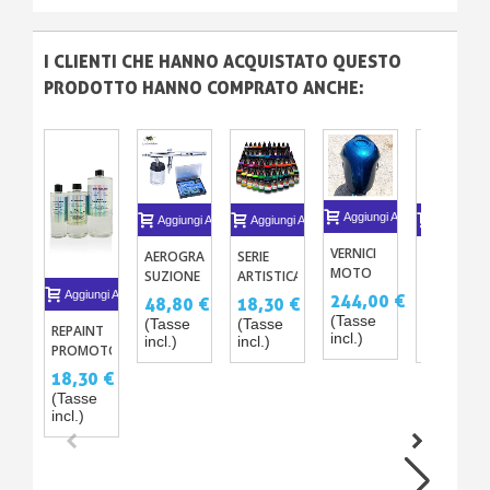
I CLIENTI CHE HANNO ACQUISTATO QUESTO
PRODOTTO HANNO COMPRATO ANCHE:
Aggiungi Al Carrello
Aggiungi Al Carrello
Aggiungi Al Carrello
Aggiungi A
VERNICI
AEROGRAFO
SERIE
TRASPARE
MOTO
SUZIONE
ARTISTICA
ACRILICI-
EFFETTO
SERIE 182
PRO
PU PER
Aggiungi Al Carrello
244,00 €
48,80 €
18,30 €
48,80 €
CRISTALLO
250ML /
AEROGRA
(Tasse
(Tasse
(Tasse
(Tasse
REPAINT
-
1L – 47
– MAT
incl.)
incl.)
incl.)
incl.)
PROMOTORE
CRYSTAL
VERNICI
SATINATO
D’ADERENZA
FX
ACRILICHE-
BRILLANTE
18,30 €
SENZA
PU WPU
(Tasse
LEVIGATURA
incl.)
SU
VERNICI