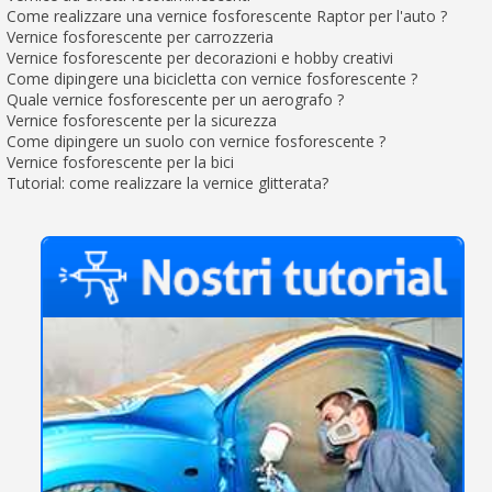
s
bu
Come realizzare una vernice fosforescente Raptor per l'auto ?
pr
Isc
sho
Vernice fosforescente per carrozzeria
or
a
per
Vernice fosforescente per decorazioni e hobby creativi
newsl
ref
Come dipingere una bicicletta con vernice fosforescente ?
5€
Quale vernice fosforescente per un aerografo ?
sc
Vernice fosforescente per la sicurezza
Come dipingere un suolo con vernice fosforescente ?
Vernice fosforescente per la bici
Tutorial: come realizzare la vernice glitterata?