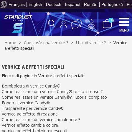
T
per 
part
Français
English
Deutsch
Español
Român
Portugheză
Po
prev
Cond
un va
onli
le
acqui
meno
crea
18
Racco
3
mi
e r
pu
MENU
bu
fed
Resti
acq
con
dei p
5€
Home
>
Che cos’è una vernice ?
>
I tipi di vernice ?
>
Vernice
or
ent
sc
a effetti speciali
10
gi
s
bu
pr
Isc
sho
or
a
per
VERNICE A EFFETTI SPECIALI
newsl
Con
Paga
ref
5€
entr
Elenco di pagine in Vernice a effetti speciali:
in
sc
72
grat
T
Bomboletta di vernice Candy®
per 
part
prev
Cond
Come realizzare una vernice Candy® rosso intenso ?
un va
onli
le
Come realizzare un vernice Candy®? Tutorial completo
acqui
meno
crea
Fondo di vernice Candy®
Racco
3
mi
e r
Trasparente per vernice Candy®
pu
bu
Vernice ad effetto di reazione
fed
Resti
acq
Come realizzare un vernice camaleonte ?
con
dei p
5€
Vernice effetto cambia colore
or
ent
sc
10
Vernice ad effetti fotoluminescenti
gi