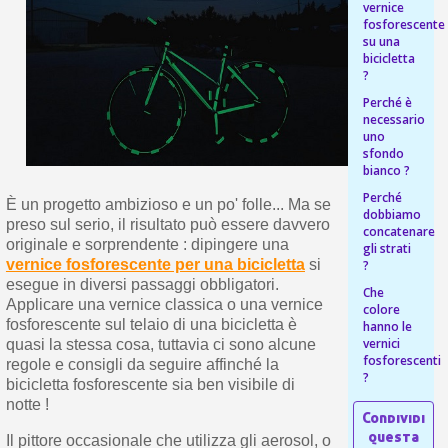
s
vernice
bu
pr
fosforescente
Isc
sho
or
su una
a
per
bicicletta
newsl
ref
?
5€
sc
Perché è
necessario
uno
sfondo
bianco ?
Perché
È un progetto ambizioso e un po' folle... Ma se
dobbiamo
preso sul serio, il risultato può essere davvero
concatenare
originale e sorprendente : dipingere una
gli strati
vernice fosforescente per una bicicletta
si
?
esegue in diversi passaggi obbligatori.
Che
Applicare una vernice classica o una vernice
colore
fosforescente sul telaio di una bicicletta è
hanno le
vernici
quasi la stessa cosa, tuttavia ci sono alcune
fosforescenti
regole e consigli da seguire affinché la
?
bicicletta fosforescente sia ben visibile di
notte !
Il pittore occasionale che utilizza gli aerosol, o