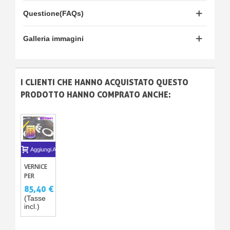
Questione(FAQs)
Galleria immagini
I CLIENTI CHE HANNO ACQUISTATO QUESTO
PRODOTTO HANNO COMPRATO ANCHE:
Aggiungi Al Carrello
VERNICE
PER
SEGNALETICA
85,40 €
STRADALE
(Tasse
BIANCA
incl.)
O
COLORATA