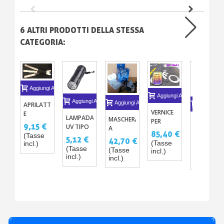
6 ALTRI PRODOTTI DELLA STESSA
CATEGORIA:
Aggiungi Al Carrello
Aggiungi Al Carrello
Aggiungi Al Carrello
Aggiungi Al Carrello
APRILATTA
Aggiungi A
VERNICE
E
LAMPADA
MASCHERA
MASCHERA
PER
AGITATORE
9,15 €
UV TIPO
A
A
SEGNALETICA
PER
85,40 €
MINI
(Tasse
CARTUCCE
DOPPIA
5,12 €
STRADALE
42,70 €
VERNICE
30,50 €
(Tasse
incl.)
TORCIA
INTERCAMBIABILI
CARTUCCI
BIANCA
(Tasse
CARROZZERIA
(Tasse
incl.)
(Tasse
PORTATILE
(TAGLIA :
incl.)
O
incl.)
X3
incl.)
L )
COLORATA