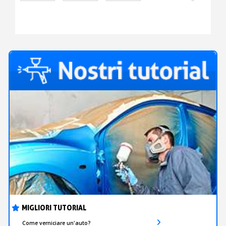
CALCESTRUZZO
–
ELEVATA
ADESIONE
PER
RIVESTIMENTI
EPOSSIDICI
E
FOTOLUMINESCENTI
MIGLIORI TUTORIAL
Come verniciare un'auto?