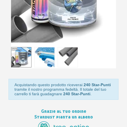
10
s
bu
pr
Isc
sho
or
a
per
newsl
ref
5€
sc
Acquistando questo prodotto riceverai
240 Star-Punti
tramite il nostro programma fedeltà. Il totale del tuo
carrello ti farà guadagnare
240 Star-Punti
.
Grazie al tuo ordine
Stardust pianta un albero