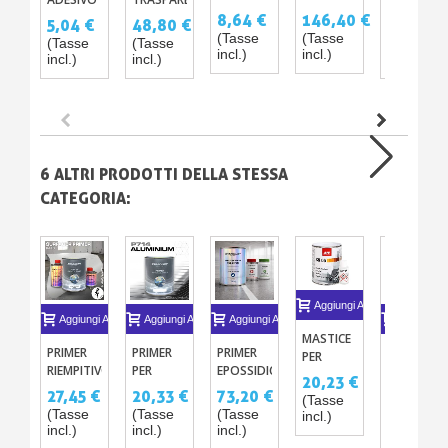
VERNICE
HIKARI
DI
RAPIDO
SPECCHIO
146,40 €
8,64 €
5,04 €
48,80 €
81,32 €
CROMATA
PER
STRIPING
PER
CON
(Tasse
(Tasse
(Tasse
(Tasse
(Tasse
EFFETTO
MODELLISMO
CROMATO
CROMATURA
PISTOLA
incl.)
incl.)
incl.)
incl.)
incl.)
SPECCHIO
RC –
E
MASCHERATURA
OLOGRAFICO
TRASPARENTE
NASTRO
SENZA
DI 2MM X
LATTICE
20 M
6 ALTRI PRODOTTI DELLA STESSA
CATEGORIA:
Aggiungi Al Carrello
Aggiungi Al Carrello
Aggiungi Al Carrello
Aggiungi Al Carrello
Aggiungi A
MASTICE
PRIMER
PRIMER
PRIMER
APPRETTO
PER
RIEMPITIVO
PER
EPOSSIDICO
DI
PISTOLA
20,23 €
BICOMPONENTE
ALLUMINIO
BIANCO
SPIANATU
1KG CON
27,45 €
20,33 €
73,20 €
14,79 €
(Tasse
P410
ZINCO
P520 PER
1C
CATALIZZATORE
(Tasse
(Tasse
(Tasse
(Tasse
incl.)
CROMO
PAVIMENTI
RAPIDO
incl.)
incl.)
incl.)
incl.)
P714
IN
GRIGIO