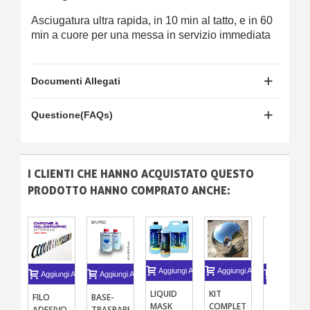
Asciugatura ultra rapida, in 10 min al tatto, e in 60
min a cuore per una messa in servizio immediata
Documenti Allegati
Questione(FAQs)
I CLIENTI CHE HANNO ACQUISTATO QUESTO
PRODOTTO HANNO COMPRATO ANCHE:
Aggiungi Al Carrello
Aggiungi Al Carrello
Aggiungi Al Carrello
Aggiungi Al Carrello
Aggiungi A
KIT
LIQUID
FILO
BASE-
VERNICE
COMPLETO
MASK
ADESIVO
TRASPARENTE
CROMATA