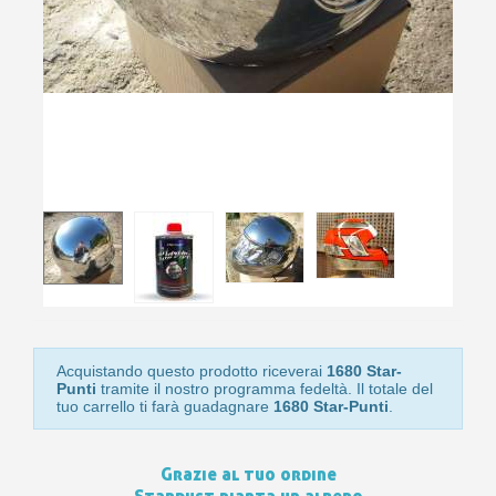
Isc
sho
or
a
per
newsl
ref
5€
sc
Acquistando questo prodotto riceverai
1680 Star-
Punti
tramite il nostro programma fedeltà. Il totale del
tuo carrello ti farà guadagnare
1680 Star-Punti
.
Grazie al tuo ordine