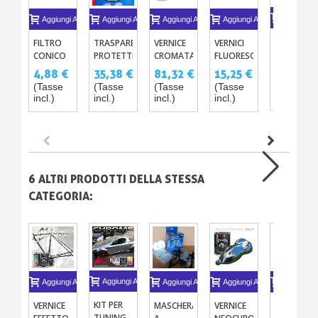
Aggiungi A
Aggiungi Al Carrello
Aggiungi Al Carrello
Aggiungi Al Carrello
Aggiungi Al Carrello
PELLICOLA
FILTRO
TRASPARENTE
VERNICE
VERNICI
DI
CONICO
PROTETTIVA
CROMATA
FLUORESCENTE
TRASFERI
PER
ANTI-UV
SPECCHIO
15
15,15 €
4,88 €
35,38 €
81,32 €
15,25 €
IDROGRAF
VERNICI
– 3
CON
COLORI
(Tasse
(Tasse
(Tasse
(Tasse
(Tasse
VERGINE
X10
VERSIONI
PISTOLA
PER
incl.)
incl.)
incl.)
incl.)
incl.)
DA
ANTI-
CARROZERIA
STAMPARE
RADIAZIONI
- 125ML
21CM O
SOLARI
30CM
6 ALTRI PRODOTTI DELLA STESSA
CATEGORIA:
Aggiungi Al Carrello
Aggiungi Al Carrello
Aggiungi Al Carrello
Aggiungi Al Carrello
Aggiungi A
KIT PER
MASCHERA
VERNICE
VERNICE
BLACK
TUNING -