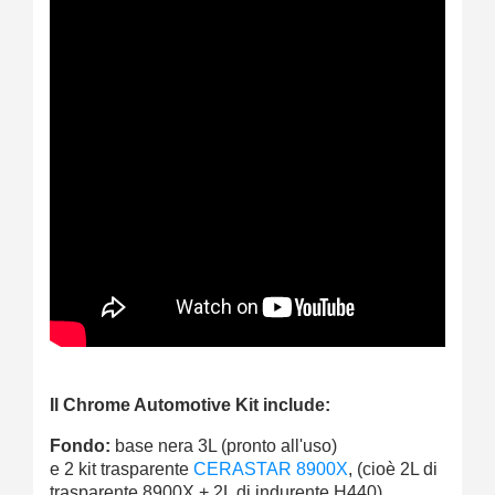
Il Chrome Automotive Kit include:
Fondo:
base nera 3L (
pronto all'uso
)
e 2 kit trasparente
CERASTAR 8900X
, (cioè 2L di
trasparente 8900X + 2L di indurente H440)