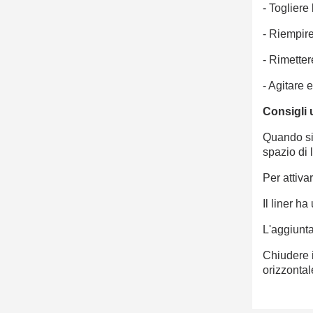
- Togliere
- Riempire
- Rimetter
- Agitare 
Consigli 
Quando si 
spazio di 
Per attivar
Il liner h
L'aggiunt
Chiudere i
orizzontal