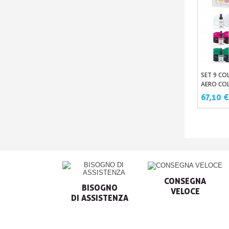
SET 9 CO
AERO CO
ASSORTI
67,10 
D’INCHIO
SCHMINC
CONSEGNA

BISOGNO

VELOCE