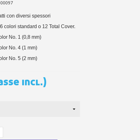
 sul primo ordine
100097
ping per ogni referral
tti con diversi spessori
wsletter: 5€ di sconto
6 colori standard o 12 Total Cover.
lor No. 1 (0,8 mm)
lor No. 4 (1 mm)
lor No. 5 (2 mm)
asse incl.)