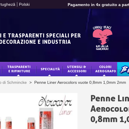
rtugheză
Polski
Pagamento in 4x gratuito a part
Tuo preventivo onl
Condividi le tue creazi
Raccogliere punti 
I E TRASPARENTI SPECIALI PER
Restituzione dei p
 DECORAZIONE E INDUSTRIA
5€ di sconto
10€ di buono shop
TRASPARENTI 
UTENSILI & 
COLORI 
Iscriviti alla ne
SPECIALITÀ
BLO
E RIFINITURE
ACCESSORI
AEROGRAFO
Consegna entro 
o di Schmincke
>
Penne Liner Aerocolors vuote 0,8mm 1,0mm 2mm
Pagamento in 4x gratuito a part
Tuo preventivo onl
Penne Li
Condividi le tue creazi
Aerocolo
Raccogliere punti 
0,8mm 1
Restituzione dei p