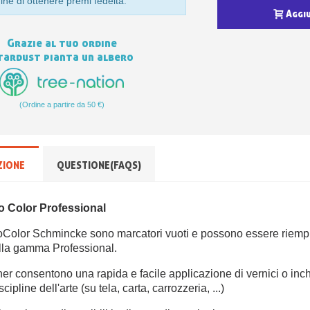
 fine di ottenere premi fedeltà.
Aggi
Grazie al tuo ordine
tardust pianta un albero
(Ordine a partire da 50 €)
ZIONE
QUESTIONE(FAQS)
o Color Professional
roColor Schmincke sono marcatori vuoti e possono essere riempiti
lla gamma Professional.
liner consentono una rapida e facile applicazione di vernici o inch
cipline dell'arte (su tela, carta, carrozzeria, ...)