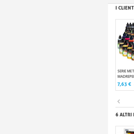
I CLIE
SERIE ME
Aggi
MADREPER
VERNICI A
7,63 €
PER AER
6 ALTRI