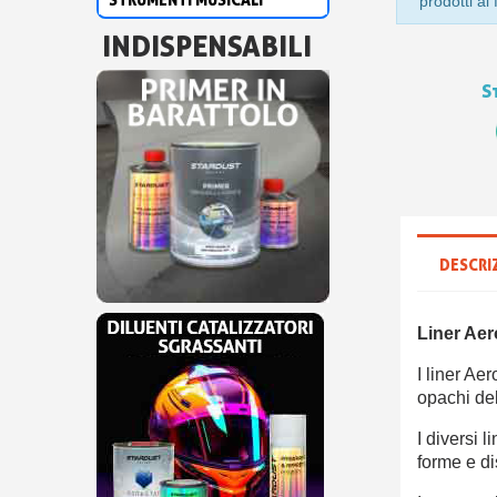
prodotti al
INDISPENSABILI
S
DESCRI
Liner Aer
I liner Ae
opachi de
I diversi 
forme e dis