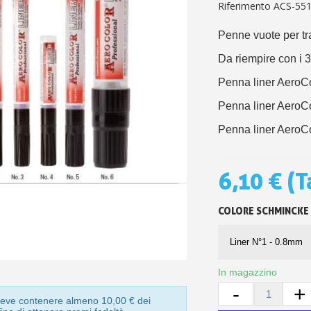
5€ di sconto
Riferimento
ACS-55
10€ di buono shop
Penne vuote per tra
Iscriviti alla ne
Da riempire con i 3
Penna liner AeroCo
Penna liner AeroCo
Penna liner AeroCo
6,10 €
(T
COLORE SCHMINCKE
In magazzino
-
+
o deve contenere almeno 10,00 € dei