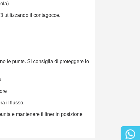
iola)
3 utilizzando il contagocce.
o le punte. Si consiglia di proteggere lo
o.
lore
a il flusso.
 punta e mantenere il liner in posizione