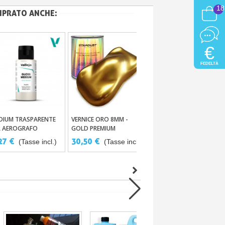
18
MPRATO ANCHE:
€
FEDELTÀ
DIUM TRASPARENTE
VERNICE ORO 8ΜM -
SERIE ARTISTICA PRO –
Aggiungi Al Carrello
Aggiungi Al Carrello
Aggiungi Al Carrello
R AEROGRAFO
GOLD PREMIUM
47 VERNICI ACRILICHE-PU
PER AEROGRAFO
27 €
30,50 €
6,41 €
(Tasse incl.)
(Tasse incl.)
(Tasse incl.)