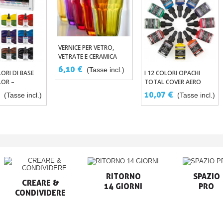
VERNICE PER VETRO,
Aggiungi Al Carrello
VETRATE E CERAMICA
6,10 €
(Tasse incl.)
LORI DI BASE
I 12 COLORI OPACHI
Aggiungi Al Carrello
LOR –
TOTAL COVER AERO
MENTO
COLOR PROFESSIONAL
€
10,07 €
(Tasse incl.)
(Tasse incl.)
STRI
KE
RITORNO

SPAZIO

CREARE &

14 GIORNI
PRO
CONDIVIDERE