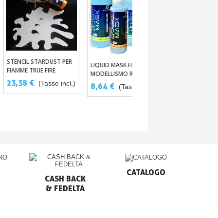
STENCIL STARDUST PER
Aggiungi Al Carrello
LIQUID MASK HIKARI PER
Aggiungi Al Carrello
FIAMME TRUE FIRE
I CANDY SCHMIN
Aggiungi Al
MODELLISMO RC –
INCHIOSTRI AE
23,38 €
MASCHERATURA
(Tasse incl.)
8,64 €
(Tasse incl.)
ULTRA FINI E IN
TRASPARENTE SENZA
10,07 €
(Ta
LATTICE
CATALOGO
CASH BACK

& FEDELTA