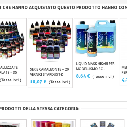
NTI CHE HANNO ACQUISTATO QUESTO PRODOTTO HANNO CO
LIQUID MASK HIKARI PER
Aggiungi Al Carrello
TALLIZZATE
ME
ungi Al Carrello
MODELLISMO RC –
SERIE CAMALEONTE – 20
Aggiungi Al Carrello
LATE – 35
PE
MASCHERATURA
VERNICI STARDUST®
8,64 €
(Tasse incl.)
CRILICHE-PU
TRASPARENTE SENZA
4,
ACRILICHE-PU PER
(Tasse incl.)
10,07 €
(Tasse incl.)
OGRAFO
LATTICE
AEROGRAFO
 PRODOTTI DELLA STESSA CATEGORIA: