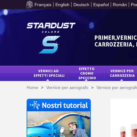
Français
English
Deutsch
Español
Român
Po
PRIMER,VERNIC
CARROZZERIA,
EFFETTO 
VERNICI AD 
VERNICE PER 
CROMO 
EFFETTI SPECIALI
CARROZZERIA
SPECCHIO
Home
>
Vernice per aerografo
>
Vernice per aerograf