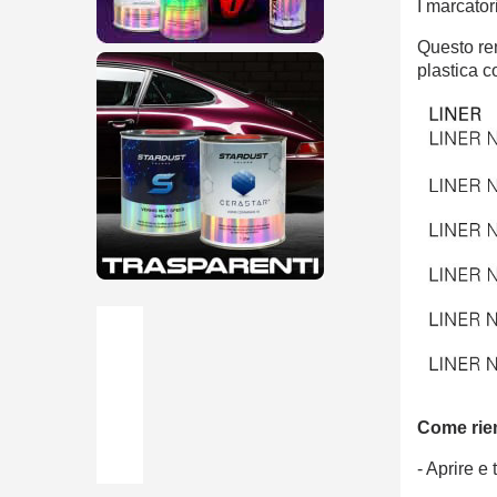
I marcator
Questo ren
plastica c
Come riem
- Aprire e 