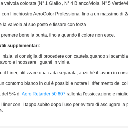
 la valvola colorata (N° 1 Giallo , N° 4 Bianco/viola, N° 5 Verde/v
 con l’inchiostro AeroColor Professional fino a un massimo di 2/
e la valvola al suo posto e fissare con forza
e premere bene la punta, fino a quando il colore non esce.
utili supplementari:
inizia, si consiglia di procedere con cautela quando si scambian
lavoro e indossare i guanti in vinile.
e il Liner, utilizzare una carta separata, anziché il lavoro in cors
a un contorno bianco in cui è possibile notare il riferimento del co
a del 5% di
Aero Retarder 50 607
rallenta l'essiccazione e miglior
l liner con il tappo subito dopo l'uso per evitare di asciugare la
e.