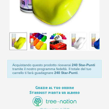
bu
pr
Isc
sho
or
a
per
newsl
ref
5€
sc
Acquistando questo prodotto riceverai
240 Star-Punti
tramite il nostro programma fedeltà. Il totale del tuo
carrello ti farà guadagnare
240 Star-Punti
.
Grazie al tuo ordine
Stardust pianta un albero