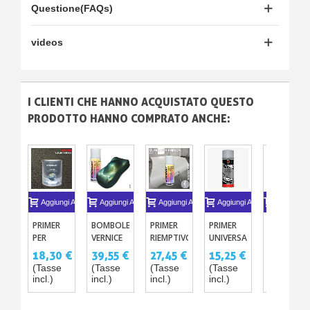
Questione(FAQs)
videos
I CLIENTI CHE HANNO ACQUISTATO QUESTO
PRODOTTO HANNO COMPRATO ANCHE:
Aggiungi Al Carrello
Aggiungi Al Carrello
Aggiungi Al Carrello
Aggiungi Al Carrello
Aggiungi A
PRIMER
BOMBOLETTA
PRIMER
PRIMER
CARTE
PER
VERNICE
RIEMPTIVO
UNIVERSALE
ABRASIVE
CUOIO
CAMALEONTE
BICOMPONENTE
GRIGIO
18,30 €
39,55 €
27,45 €
15,25 €
4,88 €
P530
400ML
- SPRAY
(Tasse
(Tasse
(Tasse
(Tasse
(Tasse
290 ML
incl.)
incl.)
incl.)
incl.)
incl.)