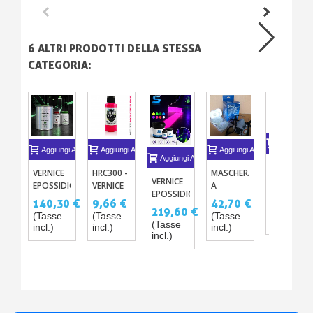
6 ALTRI PRODOTTI DELLA STESSA
CATEGORIA:
Aggiungi A
Aggiungi Al Carrello
Aggiungi Al Carrello
Aggiungi Al Carrello
Aggiungi Al Carrello
SERIE
MASCHERA
VERNICE
HRC300 -
FLUORESC
VERNICE
A
EPOSSIDICA
VERNICE
– 13
EPOSSIDICA
6,41 €
CARTUCCE
FOTOLUMINESCENTE
FLUO PER
42,70 €
140,30 €
9,66 €
VERNICI
FLUORESCENTE
(Tasse
INTERCAMBIABILI
219,60 €
PER
MODELLISMO
(Tasse
(Tasse
(Tasse
ACRILICHE-
INVISIBILE
incl.)
PAVIMENTI
RC E
(Tasse
incl.)
incl.)
incl.)
PU PER
ALLA
incl.)
–
LEXAN –
AEROGRA
LUCE
ELEVATA
10
NERA
RESISTENZA
COLORI
UV2329
AL
HIKARI
TRAFFICO
R/C
INTENSO