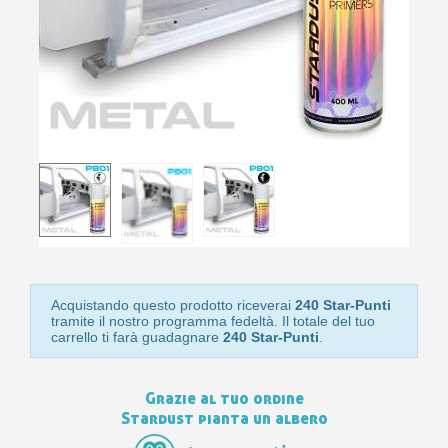
10
s
bu
pr
Isc
sho
or
a
per
newsl
ref
5€
sc
Acquistando questo prodotto riceverai
240 Star-Punti
tramite il nostro programma fedeltà. Il totale del tuo
carrello ti farà guadagnare
240 Star-Punti
.
Grazie al tuo ordine
Stardust pianta un albero