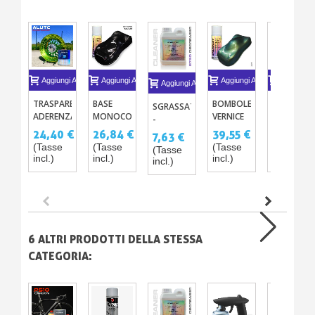
Aggiungi Al Carrello
Aggiungi Al Carrello
Aggiungi Al Carrello
Aggiungi A
Aggiungi Al Carrello
TRASPARENTE
BASE
BOMBOLETTA
TRASPARE
SGRASSATORE
ADERENZA
MONOCOMPONENTE
VERNICE
PROTETTI
-
DIRETTA
IN SPRAY
CAMALEONTE
ANTI-UV
PULITORE
24,40 €
26,84 €
39,55 €
35,38 €
7,63 €
SU
400ML
400ML
– 3
SILICONE
(Tasse
(Tasse
(Tasse
(Tasse
(Tasse
QUALSIASI
VERSIONI
1L
incl.)
incl.)
incl.)
incl.)
incl.)
METALLO
ANTI-
RADIAZIO
SOLARI
6 ALTRI PRODOTTI DELLA STESSA
CATEGORIA: