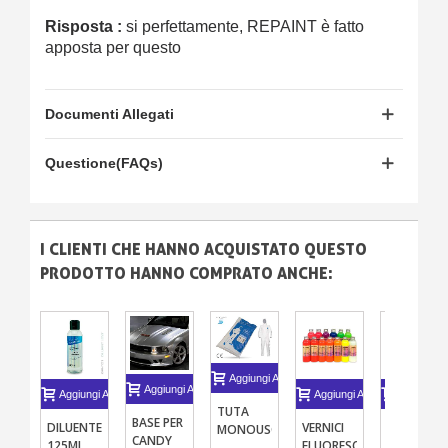
Risposta :
si perfettamente, REPAINT è fatto
apposta per questo
Documenti Allegati
Questione(FAQs)
I CLIENTI CHE HANNO ACQUISTATO QUESTO
PRODOTTO HANNO COMPRATO ANCHE:
Aggiungi Al Carrello
Aggiungi Al Carrello
Aggiungi Al Carrello
Aggiungi Al Carrello
Aggiungi A
TUTA
BASE PER
DILUENTE
VERNICI
NASTRO
MONOUSO
CANDY
125ML
FLUORESCENTE
SOTTILE
TIPO 5/6,