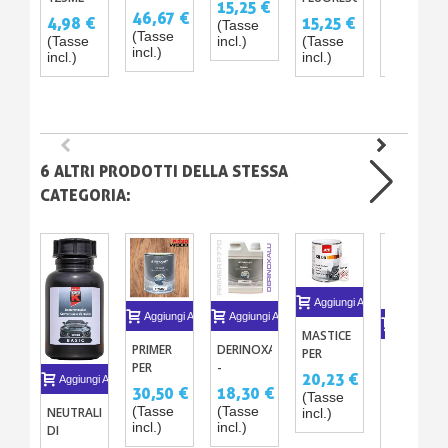
15,25 €
500ML -
15
ADESIVO
46,67 €
PROTEZIONE
4,98 €
15,25 €
2,44 €
(Tasse
1L - 5L
COLORI
X1
ANTISTATICA
(Tasse
incl.)
(Tasse
(Tasse
(Tasse
PER
incl.)
incl.)
incl.)
incl.)
CARROZERIA
- 125ML
6 ALTRI PRODOTTI DELLA STESSA
CATEGORIA:
Aggiungi Al Carrello
Aggiungi Al Carrello
Aggiungi Al Carrello
Aggiungi A
MASTICE
PRIMER
DERINOXALU
PER
ANTI-
PER
-
PISTOLA
GHIAIA
20,23 €
Aggiungi Al Carrello
LEGNO
DISINCROSTANTE
1KG CON
30,50 €
18,30 €
COPRIBILE
(Tasse
12,20 €
P430
PER
CATALIZZATORE
URKI-
(Tasse
(Tasse
NEUTRALIZZATORE
incl.)
(Tasse
METALLI
incl.)
incl.)
PROTEC
DI
incl.)
NON