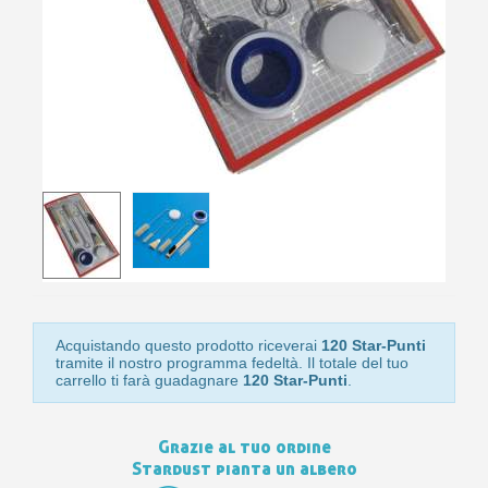
10
s
bu
pr
Isc
sho
or
a
per
newsl
ref
5€
sc
Acquistando questo prodotto riceverai
120 Star-Punti
tramite il nostro programma fedeltà. Il totale del tuo
carrello ti farà guadagnare
120 Star-Punti
.
Grazie al tuo ordine
Stardust pianta un albero