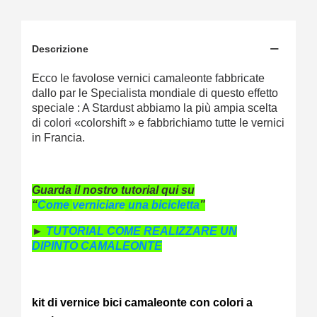
Descrizione
Ecco le favolose vernici camaleonte fabbricate
dallo par le Specialista mondiale di questo effetto
speciale : A Stardust abbiamo la più ampia scelta
di colori
«
colorshift » e fabbrichiamo tutte le vernici
in Francia.
Guarda il nostro tutorial qui su
“
Come
verniciare
una bicicletta
”
►
TUTORIAL COME REALIZZARE UN
DIPINTO CAMALEONTE
kit di vernice bici camaleonte con colori a