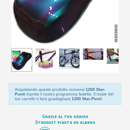
newsl
ref
5€
sc
Acquistando questo prodotto riceverai
1200 Star-
Punti
tramite il nostro programma fedeltà. Il totale del
tuo carrello ti farà guadagnare
1200 Star-Punti
.
Grazie al tuo ordine
Stardust pianta un albero