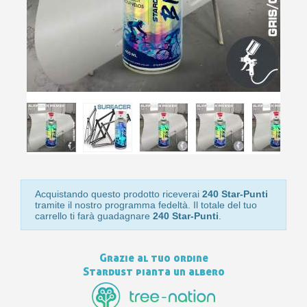
10
s
bu
pr
Isc
sho
or
a
per
newsl
ref
5€
sc
Acquistando questo prodotto riceverai
240 Star-Punti
tramite il nostro programma fedeltà. Il totale del tuo
carrello ti farà guadagnare
240 Star-Punti
.
Grazie al tuo ordine
Stardust pianta un albero