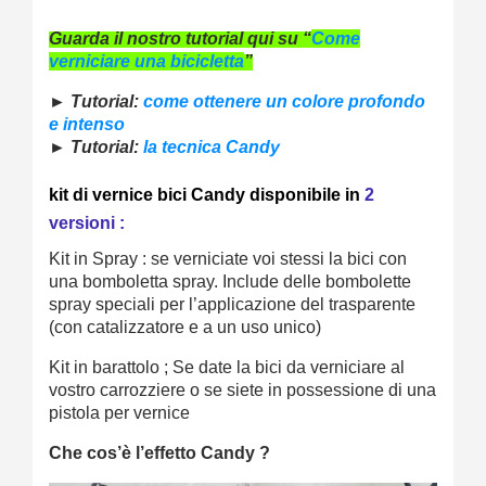
Guarda il nostro tutorial qui su “
Come
verniciare una bicicletta
”
► Tutorial:
come ottenere un colore profondo
e intenso
► Tutorial:
la tecnica Candy
kit di vernice bici Candy disponibile in
2
versioni :
Kit in Spray : se verniciate voi stessi la bici con
una bomboletta spray. Include delle bombolette
spray speciali per l’applicazione del trasparente
(con catalizzatore e a un uso unico)
Kit in barattolo ; Se date la bici da verniciare al
vostro carrozziere o se siete in possessione di una
pistola per vernice
Che cos’è l’effetto Candy ?