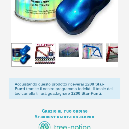
Isc
sho
or
a
per
newsl
ref
5€
sc
Acquistando questo prodotto riceverai
1200 Star-
Punti
tramite il nostro programma fedeltà. Il totale del
tuo carrello ti farà guadagnare
1200 Star-Punti
.
Grazie al tuo ordine
Stardust pianta un albero