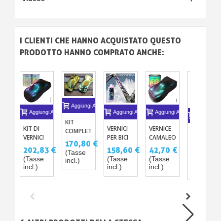
I CLIENTI CHE HANNO ACQUISTATO QUESTO
PRODOTTO HANNO COMPRATO ANCHE:
Aggiungi Al Carrello
Aggiungi Al Carrello
Aggiungi Al Carrello
Aggiungi Al Carrello
Aggiungi A
KIT
KIT DI
VERNICI
VERNICE
COMPLETO
KIT
VERNICI
PER BICI
CAMALEONTE
CROMO
VALIGETT
170,80 €
AD
EFFETTO
A BASE
COLORATO
202,83 €
158,60 €
42,70 €
PISTOLA
(Tasse
122,00 
EFFETTO
CRISTALLO
SOLVENTE
A
(Tasse
(Tasse
(Tasse
incl.)
(Tasse
CAMALEONTE
-
250ML -
incl.)
incl.)
incl.)
SPRUZZO
incl.)
CRYSTAL
500ML -
PER
FX -
1L
CARROZZE
STARDUST
BIKE