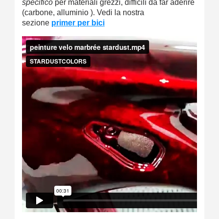
specifico
per materiali grezzi, difficili da far aderire
(carbone, alluminio ).
Vedi la nostra
sezione
primer per bici