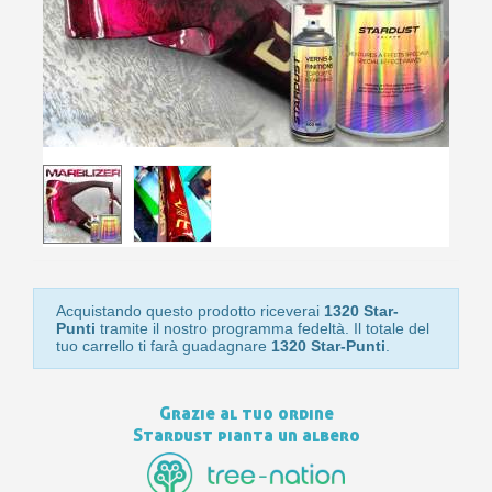
Isc
sho
or
a
per
newsl
ref
5€
sc
Acquistando questo prodotto riceverai
1320 Star-
Punti
tramite il nostro programma fedeltà. Il totale del
tuo carrello ti farà guadagnare
1320 Star-Punti
.
Grazie al tuo ordine
Stardust pianta un albero