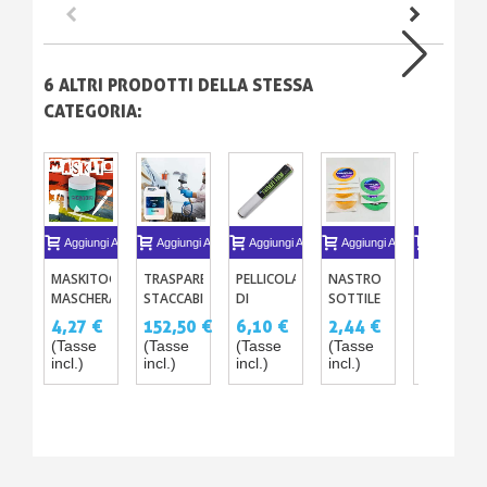
6 ALTRI PRODOTTI DELLA STESSA
CATEGORIA:
Aggiungi Al Carrello
Aggiungi Al Carrello
Aggiungi Al Carrello
Aggiungi Al Carrello
Aggiungi A
MASKITO®
TRASPARENTE
PELLICOLA
NASTRO
FILO
MASCHERA
STACCABILE
DI
SOTTILE
ADESIVO
LIQUIDA
CABINA –
MASCHERATURA
ADESIVO
DI
4,27 €
152,50 €
6,10 €
2,44 €
5,04 €
PER
MASCHERATURA
- FRISKET
X1
STRIPING
(Tasse
(Tasse
(Tasse
(Tasse
(Tasse
TUTTE LE
LIQUIDA
FILM
CROMATO
incl.)
incl.)
incl.)
incl.)
incl.)
TECNICHE
PROFESSIONALE
E
DI
OLOGRAFI
PITTURA
NASTRO
DI 2MM X
20 M