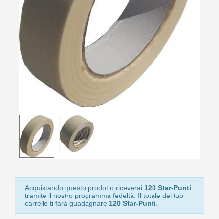
10
s
bu
pr
Isc
sho
or
a
per
newsl
ref
5€
sc
Acquistando questo prodotto riceverai
120 Star-Punti
tramite il nostro programma fedeltà. Il totale del tuo
carrello ti farà guadagnare
120 Star-Punti
.