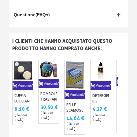
Questione(FAQs)
I CLIENTI CHE HANNO ACQUISTATO QUESTO
PRODOTTO HANNO COMPRATO ANCHE:
Aggiungi A
Aggiungi Al Carrello
Aggiungi Al Carrello
Aggiungi Al Carrello
VERNICE
BOMBOLETTA
Aggiungi Al Carrello
CUFFIA
DETERGENTE
A BASE
TRASPARENTE
LUCIDANTE
BG
SOLVENTE
UHS
PELLE
13,73 €
30,50 €
IN VERA
SVERNICIATORE
6,10 €
4,27 €
PER
290ML
SCAMOSCIATA,
(Tasse
LANA - 3
PER GLI
(Tasse
AEROGRA
(Tasse
(Tasse
PELLE
incl.)
incl.)
14,64 €
DIAMETRI
AEROGRAFI
incl.)
incl.)
125ML
15,25 €
NATURALE
E VERNICI
(Tasse
-10%
STARCHEM
incl.)
ACRILICHE