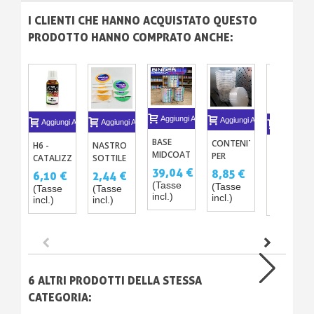
I CLIENTI CHE HANNO ACQUISTATO QUESTO
PRODOTTO HANNO COMPRATO ANCHE:
Aggiungi Al Carrello
Aggiungi Al Carrello
Aggiungi Al Carrello
Aggiungi Al Carrello
Aggiungi A
BASE
CONTENITORE
H6 -
NASTRO
SERIE
MIDCOAT
PER
CATALIZZATORE
SOTTILE
CAMALEO
MONOCOMPONENTE
MISCELAZIONE
PER
ADESIVO
39,04 €
– 20
8,85 €
6,10 €
2,44 €
10,07 €
TRASPARENTE
CON
VERNICE
X1
VERNICI
(Tasse
(Tasse
(Tasse
(Tasse
(Tasse
AUTO
COPERCHIO
ALL’ACQUA
incl.)
STARDUS
incl.)
incl.)
incl.)
incl.)
SOLVENTE
X10
ACRILICO-
ACRILICHE-
- BASE 1C
PU
PU PER
AEROGRA
6 ALTRI PRODOTTI DELLA STESSA
CATEGORIA: