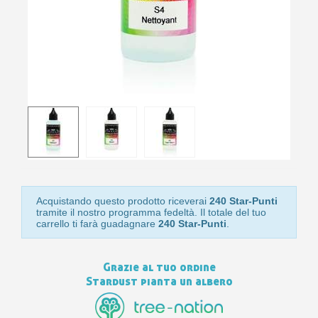
10
s
bu
pr
Isc
sho
or
a
per
newsl
ref
5€
sc
Acquistando questo prodotto riceverai
240 Star-Punti
tramite il nostro programma fedeltà. Il totale del tuo
carrello ti farà guadagnare
240 Star-Punti
.
Grazie al tuo ordine
Stardust pianta un albero