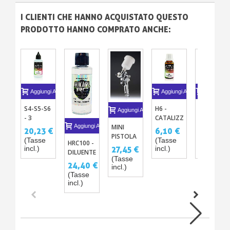
I CLIENTI CHE HANNO ACQUISTATO QUESTO
PRODOTTO HANNO COMPRATO ANCHE:
Aggiungi Al Carrello
Aggiungi Al Carrello
Aggiungi A
S4-S5-S6
H6 -
NASTRO
Aggiungi Al Carrello
- 3
CATALIZZATORE
SOTTILE
DILUENTI
PER
ADESIVO
MINI
Aggiungi Al Carrello
20,23 €
6,10 €
2,44 €
VERNICI
VERNICE
X1
PISTOLA
(Tasse
(Tasse
(Tasse
HRC100 -
PER
ALL’ACQUA
A
incl.)
incl.)
incl.)
27,45 €
DILUENTE
AEROGRAFO
ACRILICO-
SPRUZZO
(Tasse
PER
ACRILICI-
PU
HVLP
24,40 €
incl.)
VERNICE
PU
0.8MM
(Tasse
HIKARI RC
CROMATA
incl.)
PER IL
RADIOMODELLISMO