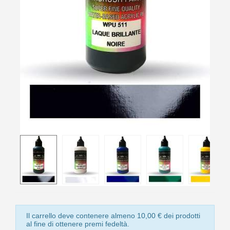
10
s
bu
pr
Isc
sho
or
a
per
newsl
ref
5€
sc
Il carrello deve contenere almeno 10,00 € dei prodotti
al fine di ottenere premi fedeltà.