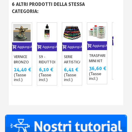
6 ALTRI PRODOTTI DELLA STESSA
CATEGORIA:
Aggiungi A
Aggiungi Al Carrello
Aggiungi Al Carrello
Aggiungi Al Carrello
Aggiungi Al Carrello
APPRETTI
TRASPARENTE
ACRILICI-
VERNICE
S9 -
SERIE
MINI KIT
PU PER
BRONZO
RIDUTTORE
ARTISTICA
6,10 €
CARROZZERIE
AEROGRA
CON
DI
PRO – 47
36,60 €
(Tasse
24,40 €
6,10 €
6,41 €
BRILLANTE
– 8
EFFETTO
ASCIUGATURA–
VERNICI
(Tasse
incl.)
(Tasse
(Tasse
(Tasse
O MAT
COLORI
PATINATO
MIGLIORAMENTO
ACRILICHE-
incl.)
incl.)
incl.)
incl.)
CON
- KIT
DI
PU PER
CATALIZZATORE
COMPLETO
NEBULIZZAZIONE
AEROGRAFO
E
ACRILICO
S9
DILUENTE