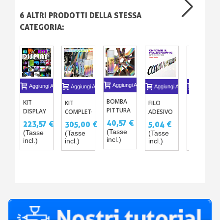
6 ALTRI PRODOTTI DELLA STESSA
CATEGORIA:
Aggiungi Al Carrello
Aggiungi Al Carrello
Aggiungi Al Carrello
Aggiungi Al Carrello
Aggiungi A
BOMBA
KIT
KIT
FILO
KIT
PITTURA
DISPLAY
COMPLETO
ADESIVO
VERNICIAT
EFFETTO
-
DI
DI
PER
40,57 €
223,57 €
305,00 €
5,04 €
231,80 
3D
CAMPIONI
VERNICIATURA
STRIPING
SCOOTER
(Tasse
(Tasse
(Tasse
(Tasse
(Tasse
HOLOGRAM
DI
PRISMATICA
CROMATO
EFFETTO
incl.)
incl.)
incl.)
incl.)
incl.)
- 400ML
VERNICE
IN
E
MILITARY
BOMBOLETTA
OLOGRAFICO
GHOST
–
NASTRO
IN
EFFETTO
DI 2MM X
BOMBOLE
OLOGRAFICO
20 M
SPRAY -
PER
16
SCOOTER
VARIANTI