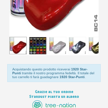
Isc
sho
or
a
per
newsl
ref
5€
sc
Acquistando questo prodotto riceverai
1920 Star-
Punti
tramite il nostro programma fedeltà. Il totale del
tuo carrello ti farà guadagnare
1920 Star-Punti
.
Grazie al tuo ordine
Stardust pianta un albero