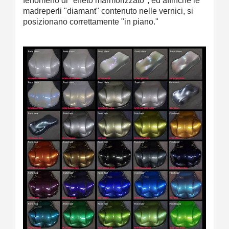
fenomeno di "effeto marmorizzato", ed affinché le
madreperli "diamant" contenuto nelle vernici, si
posizionano correttamente "in piano."