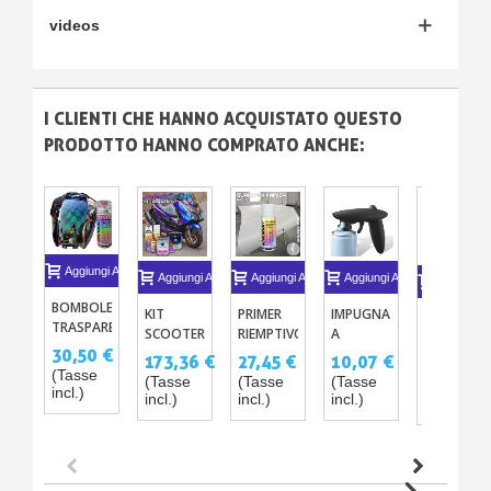
videos
I CLIENTI CHE HANNO ACQUISTATO QUESTO
PRODOTTO HANNO COMPRATO ANCHE:
Aggiungi Al Carrello
Aggiungi Al Carrello
Aggiungi Al Carrello
Aggiungi Al Carrello
Aggiungi A
BOMBOLETTA
KIT
PRIMER
IMPUGNATURA
SGRASSAT
TRASPARENTE
SCOOTER
RIEMPTIVO
A
-
UHS
30,50 €
VERNICE
BICOMPONENTE
PISTOLA
PULITORE
173,36 €
27,45 €
10,07 €
7,63 €
290ML
CAMALEONTE
- SPRAY
PER
(Tasse
SILICONE
(Tasse
(Tasse
(Tasse
(Tasse
incl.)
SCO
290 ML
SPRAY
1L
incl.)
incl.)
incl.)
incl.)