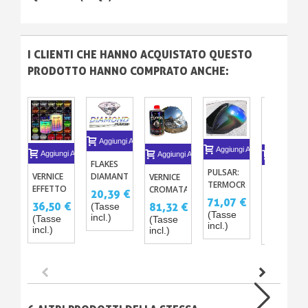
I CLIENTI CHE HANNO ACQUISTATO QUESTO
PRODOTTO HANNO COMPRATO ANCHE:
Aggiungi Al Carrello
Aggiungi Al Carrello
Aggiungi Al Carrello
Aggiungi Al Carrello
Aggiungi A
FLAKES
PULSAR:
VERNICE
DIAMANTE
VERNICE
CAMALEO
TERMOCROMICA
EFFETTO
25G
CROMATA
EXTREME
20,39 €
MULTICOLORE
71,07 €
DIAMANTE
SPECCHIO
36,50 €
81,32 €
52,77 €
(Tasse
250ML -
CON
(Tasse
incl.)
(Tasse
(Tasse
(Tasse
incl.)
500ML
PISTOLA
incl.)
incl.)
incl.)