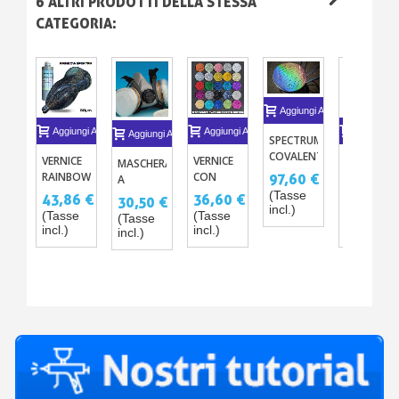
6 ALTRI PRODOTTI DELLA STESSA
CATEGORIA:
Aggiungi Al Carrello
Aggiungi Al Carrello
Aggiungi Al Carrello
Aggiungi A
Aggiungi Al Carrello
SPECTRUM
COVALENTE
VERNICE
VERNICE
VERNICE
MASCHERA
2X -
RAINBOW
CON
PRISMATI
97,60 €
A
VERNICE
SPEKTRA
BRILLANTINI
IN SPRAY
DOPPIA
(Tasse
43,86 €
36,60 €
36,60 €
30,50 €
PRISMATICA
68
PER BICI –
incl.)
CARTUCCIA
(Tasse
(Tasse
(Tasse
(Tasse
MICRON
COLORI
(TAGLIA :
incl.)
incl.)
incl.)
incl.)
GRAPHIC
L )
400ML -
STARDUS
BIKE