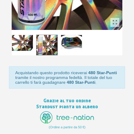
10
s
bu
pr
Isc
sho
or
a
per
newsl
ref
5€
sc
Acquistando questo prodotto riceverai
480 Star-Punti
tramite il nostro programma fedeltà. Il totale del tuo
carrello ti farà guadagnare
480 Star-Punti
.
Grazie al tuo ordine
Stardust pianta un albero
(Ordine a partire da 50 €)