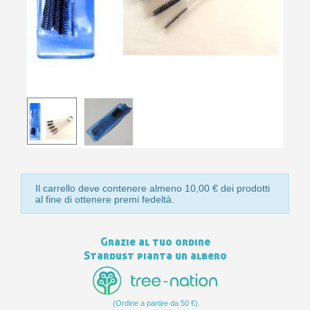
10
s
bu
pr
Isc
sho
or
a
per
newsl
ref
5€
sc
Il carrello deve contenere almeno 10,00 € dei prodotti
al fine di ottenere premi fedeltà.
Grazie al tuo ordine
Stardust pianta un albero
(Ordine a partire da 50 €)