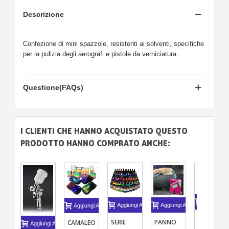
Descrizione
Confezione di mini spazzole, resistenti ai solventi, specifiche
per la pulizia degli aerografi e pistole da verniciatura.
Questione(FAQs)
I CLIENTI CHE HANNO ACQUISTATO QUESTO
PRODOTTO HANNO COMPRATO ANCHE:
Aggiungi A
Aggiungi Al Carrello
Aggiungi Al Carrello
Aggiungi Al Carrello
VERNICE
SERIE
PANNO
CAMALEONTE
Aggiungi Al Carrello
PER