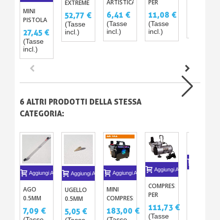
ARTISTICA
PER
EXTREME
PINSTRIPP
10,07 €
PRO – 47
ASCIUGARE
MINI
6,41 €
11,08 €
52,77 €
100ML
VERNICI
LA
PISTOLA
(Tasse
(Tasse
(Tasse
(Tasse
incl.)
ACRILICHE-
CARROZZERIA
A
incl.)
incl.)
27,45 €
incl.)
PU PER
TACKCLOTH
SPRUZZO
(Tasse
AEROGRAFO
IN
HVLP
incl.)
COTONE
0.8MM
ANTIPOLVERE
CROMATA
X10
6 ALTRI PRODOTTI DELLA STESSA
CATEGORIA:
Aggiungi A
Aggiungi Al Carrello
Aggiungi Al Carrello
Aggiungi Al Carrello
Aggiungi Al Carrello
DISTRIBU
COMPRESSORE
TRIPLO -
AGO
MINI
UGELLO
PER
TRIPLO
0.5MM
COMPRESSORE
0.5MM
14,64 €
AEROGRAFO
SWITCH
111,73 €
PER
D'ARIA
PER
(Tasse
7,09 €
183,00 €
5,05 €
PNEUMATI
AEROGRAFO
PER
AEROGRAFO
(Tasse
incl.)
(Tasse
(Tasse