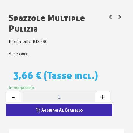
Spazzole Multiple
Pulizia
Riferimento
BD-430
Accessorio.
3,66 €
(Tasse incl.)
In magazzino
-
+
Aggiungi Al Carrello