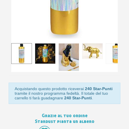
10
s
bu
pr
Isc
sho
or
a
per
newsl
ref
5€
sc
Acquistando questo prodotto riceverai
240 Star-Punti
tramite il nostro programma fedeltà. Il totale del tuo
carrello ti farà guadagnare
240 Star-Punti
.
Grazie al tuo ordine
Stardust pianta un albero