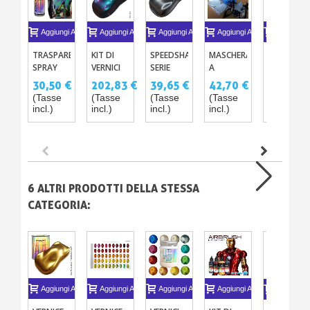
Aggiungi Al Carrello
Aggiungi Al Carrello
Aggiungi Al Carrello
Aggiungi Al Carrello
Aggiungi A
MASCHERA
TRASPARENTE
KIT DI
SPEEDSHAPES
VERNICE
A
SPRAY
VERNICI
SERIE
CAMALEO
CARTUCCE
PROFESSIONALE
AD
BASE
A BASE
42,70 €
30,50 €
202,83 €
39,65 €
42,70 €
INTERCAMBIABILI
BICOMPONENTE
EFFETTO
(20CM)
SOLVENTE
(Tasse
(Tasse
(Tasse
(Tasse
(Tasse
CAMALEONTE
250ML -
incl.)
incl.)
incl.)
incl.)
incl.)
500ML -
1L
6 ALTRI PRODOTTI DELLA STESSA
CATEGORIA:
Aggiungi Al Carrello
Aggiungi Al Carrello
Aggiungi Al Carrello
Aggiungi Al Carrello
Aggiungi A