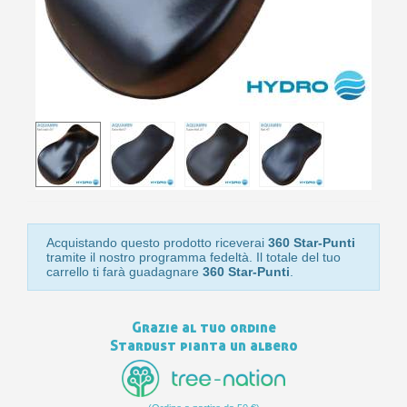
10
s
bu
pr
Isc
sho
or
a
per
newsl
ref
5€
sc
Acquistando questo prodotto riceverai
360 Star-Punti
tramite il nostro programma fedeltà. Il totale del tuo
carrello ti farà guadagnare
360 Star-Punti
.
Grazie al tuo ordine
Stardust pianta un albero