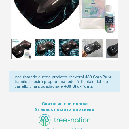
10
s
bu
pr
Isc
sho
or
a
per
newsl
ref
5€
sc
Acquistando questo prodotto riceverai
480 Star-Punti
tramite il nostro programma fedeltà. Il totale del tuo
carrello ti farà guadagnare
480 Star-Punti
.
Grazie al tuo ordine
Stardust pianta un albero