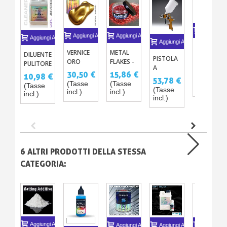
Aggiungi A
Aggiungi Al Carrello
Aggiungi Al Carrello
Aggiungi Al Carrello
Aggiungi Al Carrello
FLAKES
VERNICE
METAL
DILUENTE
OLOGRAFI
PISTOLA
ORO
FLAKES -
PULITORE
- PASTE
A
20,74 €
8ΜM -
FLAKES
UNIVERSALE
30,50 €
15,86 €
CONCENT
10,98 €
SPRUZZO
(Tasse
GOLD
PER
53,78 €
(SOLVENTATO)
(Tasse
(Tasse
DI
(Tasse
HVLP
incl.)
PREMIUM
CARROZZERIA
(Tasse
incl.)
incl.)
PIGMENTI
incl.)
CROMATA
IN PASTA
incl.)
1.4MM
PIGMENTATA
CONCENTRATA
6 ALTRI PRODOTTI DELLA STESSA
CATEGORIA:
Aggiungi Al Carrello
Aggiungi Al Carrello
Aggiungi Al Carrello
Aggiungi A