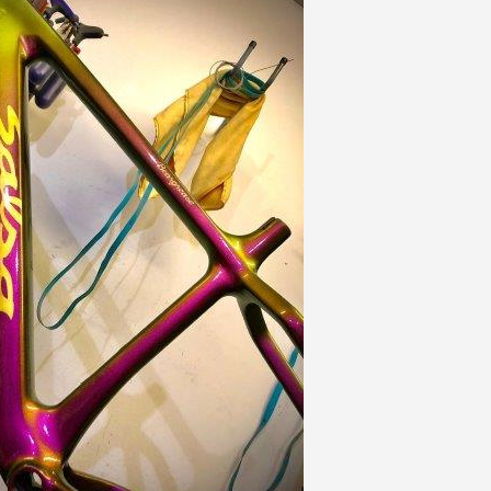
5€ di sconto
10€ di buono shop
Iscriviti alla ne