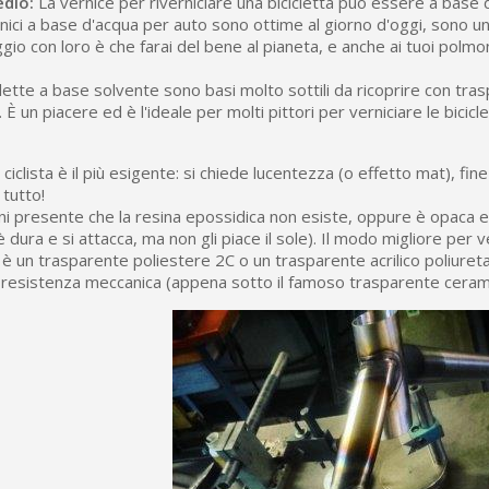
edio:
La vernice per riverniciare una bicicletta può essere a base
rnici a base d'acqua per auto sono ottime al giorno d'oggi, sono u
ggio con loro è che farai del bene al pianeta, e anche ai tuoi polmo
iclette a base solvente sono basi molto sottili da ricoprire con tra
 È un piacere ed è l'ideale per molti pittori per verniciare le bicicle
 ciclista è il più esigente: si chiede lucentezza (o effetto mat), fin
tutto!
eni presente che la resina epossidica non esiste, oppure è opaca 
 dura e si attacca, ma non gli piace il sole). Il modo migliore per v
0 è un trasparente poliestere 2C o un trasparente acrilico poliuret
 resistenza meccanica (appena sotto il famoso trasparente ceram