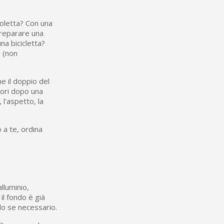
boletta? Con una
 preparare una
na bicicletta?
i (non
he il doppio del
avori dopo una
l'aspetto, la
 a te, ordina
lluminio,
 il fondo è già
olo se necessario.