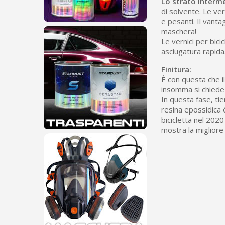
Lo strato interm
di solvente. Le ve
e pesanti. Il vanta
maschera!
Le vernici per bic
asciugatura rapida.
Finitura:
È con questa che il
insomma si chiede 
In questa fase, ti
resina epossidica è
bicicletta nel 202
mostra la migliore