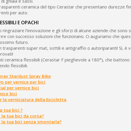
 di ghiaia e sassi.
trasparenti ceramica del tipo Cerastar che presentano durezze fi
renti per auto.
SSIBILI E OPACHI
ringraziare l'innovazione e gli sforzi di alcune aziende che sono s
rire con successo soluzioni che funzionano. Ci auguriamo che ques
rossimo futuro.
i trasparenti super mat, sottili e antigraffio o autoriparanti! Sì, è 
rovati!
ti ceramica flessibili (Cerastar F pieghevole a 180°), che battono 
ndo flessibili.
spray Stardust Spray Bike
vo per vernice per bici
al per vernice bici
nice bici
er la verniciatura della bicicletta
 tua bici ?
 la tua bici da corsa?
 la tua bici senza smontarla?