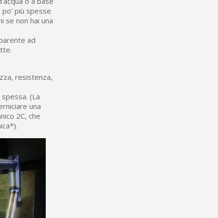
 d'acqua o a base
n po' più spesse
ni se non hai una
sparente ad
tte.
ezza, resistenza,
e spessa. (La
erniciare una
anico 2C, che
ica*).