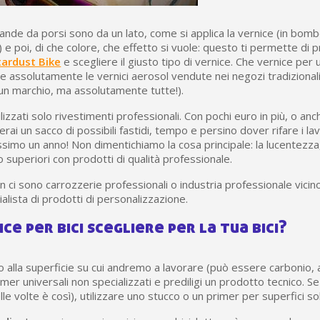
de da porsi sono da un lato, come si applica la vernice (in bom
) e poi, di che colore, che effetto si vuole: questo ti permette di
Stardust Bike
e scegliere il giusto tipo di vernice. Che vernice per u
te assolutamente le vernici aerosol vendute nei negozi tradizional
 marchio, ma assolutamente tutte!).
zzati solo rivestimenti professionali. Con pochi euro in più, o anc
erai un sacco di possibili fastidi, tempo e persino dover rifare i l
simo un anno! Non dimentichiamo la cosa principale: la lucentezza, 
 superiori con prodotti di qualità professionale.
 ci sono carrozzerie professionali o industria professionale vicino
alista di prodotti di personalizzazione.
ce per bici scegliere per la tua bici?
 alla superficie su cui andremo a lavorare (può essere carbonio, a
rimer universali non specializzati e prediligi un prodotto tecnico. Se
delle volte è così), utilizzare uno stucco o un primer per superfici s