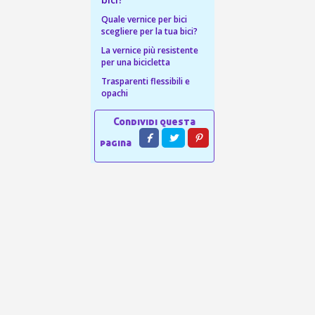
 sul primo ordine
Quale vernice per bici
ping per ogni referral
scegliere per la tua bici?
wsletter: 5€ di sconto
La vernice più resistente
per una bicicletta
Trasparenti flessibili e
opachi