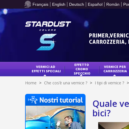
Français
English
Deutsch
Español
Român
Po
PRIMER,VERNIC
CARROZZERIA,
EFFETTO 
VERNICI AD 
VERNICE PER 
CROMO 
EFFETTI SPECIALI
CARROZZERIA
SPECCHIO
Home
>
Che cos’è una vernice ?
>
I tipi di vernice ?
>
Quale ve
bici?