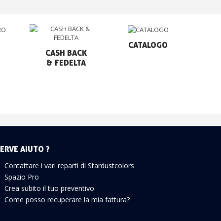
CATALOGO
CASH BACK

& FEDELTA
ERVE AIUTO ?
Contattare i vari reparti di Stardustcolors
Spazio Pro
Crea subito il tuo preventivo
Come posso recuperare la mia fattura?