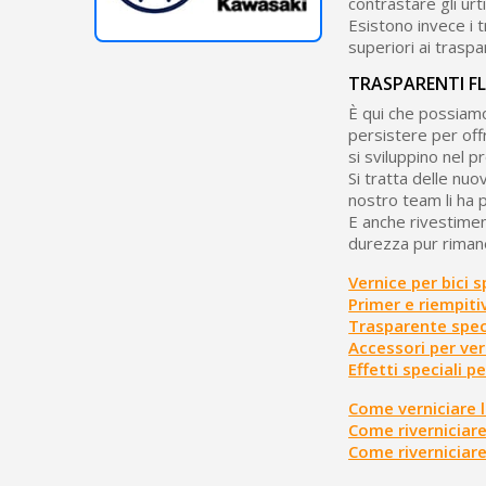
contrastare gli urti
Esistono invece i 
superiori ai traspa
TRASPARENTI FLE
È qui che possiamo 
persistere per off
si sviluppino nel p
Si tratta delle nuov
nostro team li ha p
E anche rivestimen
durezza pur rimane
Vernice per bici 
Primer e riempiti
Trasparente speci
Accessori per ver
Effetti speciali p
Come verniciare la
Come riverniciare
Come riverniciare