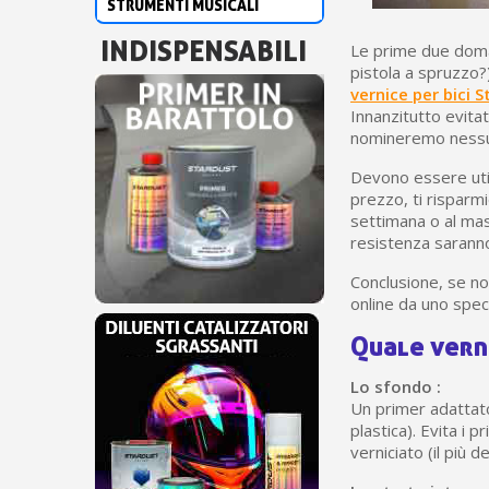
STRUMENTI MUSICALI
INDISPENSABILI
Le prime due doman
pistola a spruzzo?
vernice per bici 
Innanzitutto evita
nomineremo nessun
Devono essere utili
prezzo, ti risparmi
settimana o al mas
resistenza saranno
Conclusione, se non
online da uno speci
Quale verni
Lo sfondo :
Un primer adattato
plastica). Evita i p
verniciato (il più 