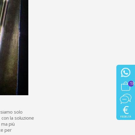
18
€
: siamo solo
 con la soluzione
FEDELTÀ
e ma più
ce per