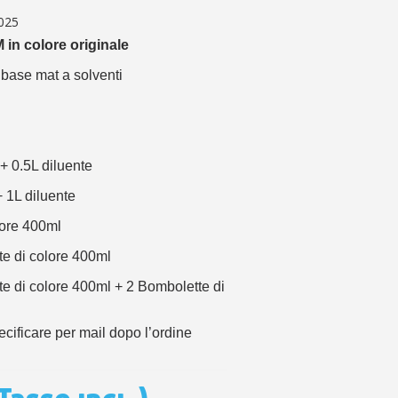
 sul primo ordine
025
ping per ogni referral
in colore originale
wsletter: 5€ di sconto
 base mat a solventi
 + 0.5L diluente
+ 1L diluente
lore 400ml
te di colore 400ml
te di colore 400ml + 2 Bombolette di
ificare per mail dopo l’ordine