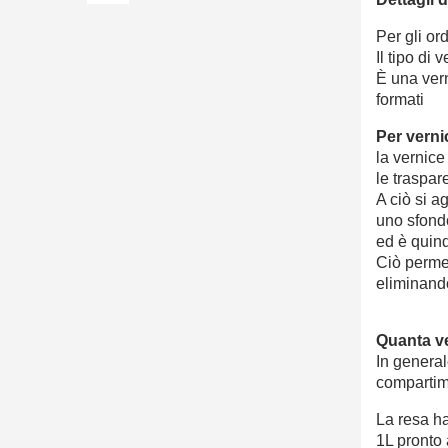
Per gli or
Il tipo di
È una vern
formati
Per verni
la vernice
le traspar
A ciò si a
uno sfond
ed è quind
Ciò perme
eliminando
Quanta ve
In general
compartime
La resa ha
1L pronto 