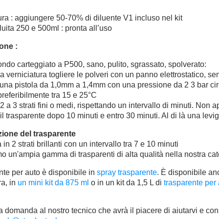
ra : aggiungere 50-70% di diluente V1 incluso nel kit
luita 250 e 500ml : pronta all’uso
one :
ndo carteggiato a P500, sano, pulito, sgrassato, spolverato:
a verniciatura togliere le polveri con un panno elettrostatico, s
e una pistola da 1,0mm a 1,4mm con una pressione da 2 3 bar ci
referibilmente tra 15 e 25°C
2 a 3 strati fini o medi, rispettando un intervallo di minuti. Non a
il trasparente dopo 10 minuti e entro 30 minuti. Al di là una levi
zione del trasparente
 in 2 strati brillanti con un intervallo tra 7 e 10 minuti
 un'ampia gamma di trasparenti di alta qualità nella nostra cat
ente per auto è disponibile in
spray trasparente
. È disponibile an
ra, in
un mini kit da 875 ml
o in un kit da 1,5 L di
trasparente per
a domanda al nostro tecnico che avrà il piacere di aiutarvi e cons