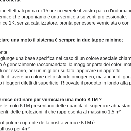
dini effettuati prima di 15 ore riceverete il vostro pacco l'indomani
 vernice che proponiamo è una vernice a solventi professionale.
ice 1K, senza catalizzatore, pronta per essere verniciata o con 
ciare una moto il sistema è sempre in due tappe minimo:
ente
ggiunge una base specifica nel caso di un colore speciale chiamato
o è generalmente raccomandato. la maggior parte dei colori mo
i necessario, per un miglior risultato, applicare un appretto.
tte di avere un colore dello sfondo omogeneo, ma anche di garan
 i leggeri difetti di superficie. Ritrovate il prodotto in fondo alla
rnice ordinare per verniciare una moto KTM ?
e le moto KTM presentano delle quantità di superficie abbastanz
nti, delle protezioni, il che rappresenta al massimo 1,5 m²
 il potere coprente della nostra vernice KTM è :
all'uso per 4m²