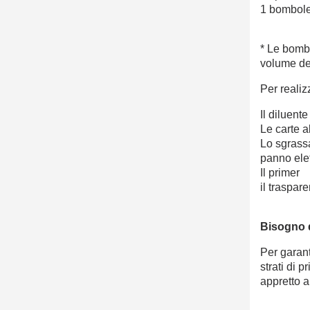
1 bombole
* Le bomb
volume del
Per realiz
Il diluent
Le carte 
Lo sgrass
panno elet
Il primer
il traspar
Bisogno 
Per garant
strati di p
appretto a