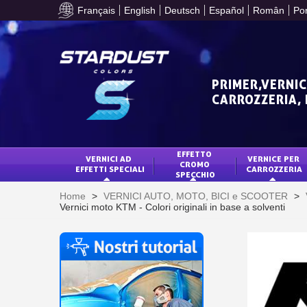
Français
English
Deutsch
Español
Român
Po
PRIMER,VERNIC
CARROZZERIA,
EFFETTO 
VERNICI AD 
VERNICE PER 
CROMO 
EFFETTI SPECIALI
CARROZZERIA
SPECCHIO
Home
>
VERNICI AUTO, MOTO, BICI e SCOOTER
>
Vernici moto KTM - Colori originali in base a solventi