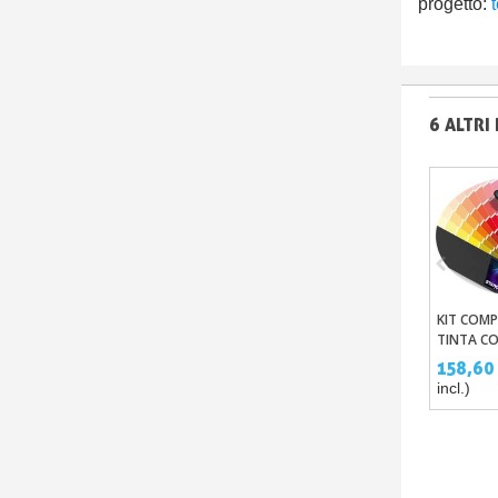
progetto:
6 ALTRI
KIT COM
Aggi
TINTA C
158,60
incl.)