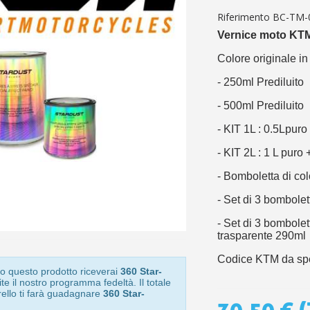
5€ di sconto
Riferimento
BC-TM-
10€ di buono shop
Vernice moto KTM 
Iscriviti alla ne
Colore originale in
- 250ml Prediluito
- 500ml Prediluito
- KIT 1L : 0.5Lpuro
- KIT 2L : 1 L puro 
- Bomboletta di co
- Set di 3 bombolet
- Set di 3 bombolet
trasparente 290ml
Codice KTM da spec
o questo prodotto riceverai
360 Star-
te il nostro programma fedeltà. Il totale
rello ti farà guadagnare
360 Star-