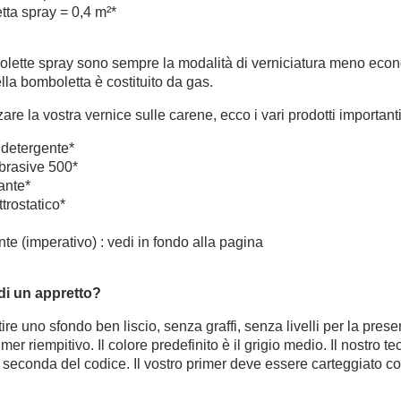
tta spray = 0,4 m²*
olette spray sono sempre la modalità di verniciatura meno econ
la bomboletta è costituito da gas.
zare la vostra vernice sulle carene, ecco i vari prodotti importanti
e detergente*
abrasive 500*
ante*
trostatico*
ente (imperativo) : vedi in fondo alla pagina
di un appretto?
ire uno sfondo ben liscio, senza graffi, senza livelli per la pres
rimer riempitivo. Il colore predefinito è il grigio medio. Il nostro t
 seconda del codice. Il vostro primer deve essere carteggiato c