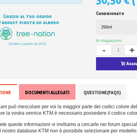
30,50 €
(
Condizionato
Grazie al tuo ordine
tardust pianta un albero
In magazzino
(Ordine a partire da 50 €)
-
+
Aggi
ZIONE
DOCUMENTI ALLEGATI
QUESTIONE(FAQS)
team può mescolare per voi la maggior parte dei codici colore d
re la vostra vernice KTM è necessario possedere il codice color
te queste informazioni vi invitiamo a cercarle nei forum special
l nostro database KTM non è possibile selezionare per modello, t