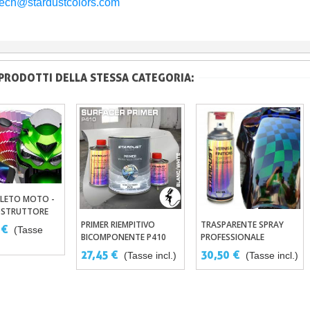
tech@stardustcolors.com
 PRODOTTI DELLA STESSA CATEGORIA:
PLETO MOTO -
ungi Al Carrello
OSTRUTTORE
PRIMER RIEMPITIVO
TRASPARENTE SPRAY
Aggiungi Al Carrello
Aggiungi Al Carrello
 €
(Tasse
BICOMPONENTE P410
PROFESSIONALE
BICOMPONENTE
27,45 €
30,50 €
(Tasse incl.)
(Tasse incl.)