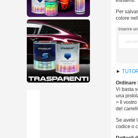
esistenti.
Per salvar
colore nel
►
TUTOR
Ordinare 
Vi basta s
una pistol
> Il vostr
del carrel
Se avete 
codice o c
Dettagli d