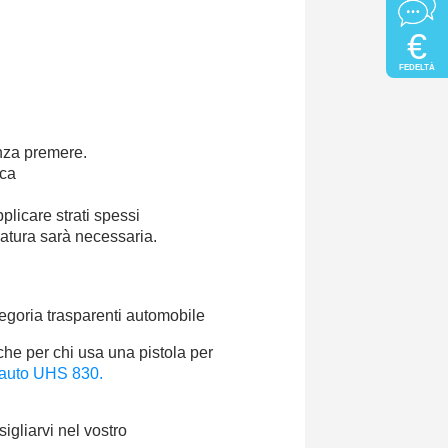
€
FEDELTÀ
enza premere.
rca
pplicare strati spessi
gatura sarà necessaria.
egoria trasparenti automobile
che per chi usa una pistola per
 auto UHS 830.
igliarvi nel vostro