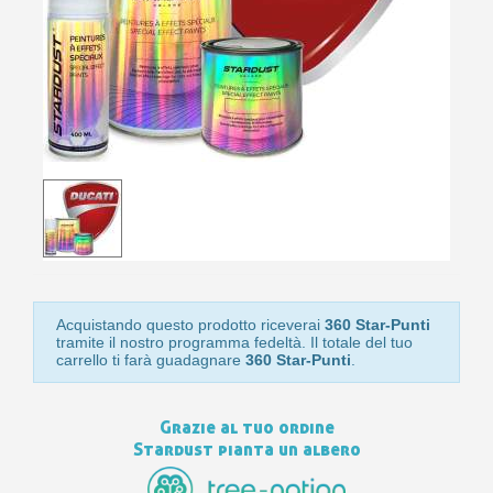
bu
pr
Isc
sho
or
a
per
newsl
ref
5€
sc
Acquistando questo prodotto riceverai
360 Star-Punti
tramite il nostro programma fedeltà. Il totale del tuo
carrello ti farà guadagnare
360 Star-Punti
.
Grazie al tuo ordine
Stardust pianta un albero