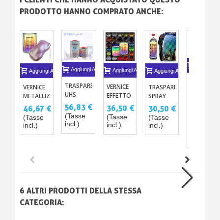
PRODOTTO HANNO COMPRATO ANCHE:
Aggiungi A
Aggiungi Al Carrello
Aggiungi Al Carrello
Aggiungi Al Carrello
Aggiungi Al Carrello
VERNICE
TRASPARENTE
VERNICE
VERNICE
TRASPARENTE
A BASE
UHS
EFFETTO
METALLIZZATA
SPRAY
SOLVENTE
13,73 €
ST830 -
DIAMANTE
500ML /
PROFESSIONALE
56,83 €
36,50 €
46,67 €
30,50 €
PER
(Tasse
1L O 5L +
250ML -
1L + ORO
BICOMPONENTE
(Tasse
AEROGRA
(Tasse
(Tasse
(Tasse
incl.)
CATALIZZATORE
500ML
DORA -
incl.)
incl.)
incl.)
incl.)
125ML
15,25 €
+
BRONZO
-10%
DILUENTE
- RAME -
ALLUMINIO
6 ALTRI PRODOTTI DELLA STESSA
CATEGORIA: