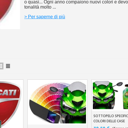
5€ di sconto
o quasi... Ogni anno compaiono nuovi colori e dev
tonalità molto ...
10€ di buono shop
> Per saperne di più
Iscriviti alla ne
SOTTOPELO SPECIFIC
Aggiungi Al Carre
COLORI DELLE CASE
AUTOMOBILISTICHE E