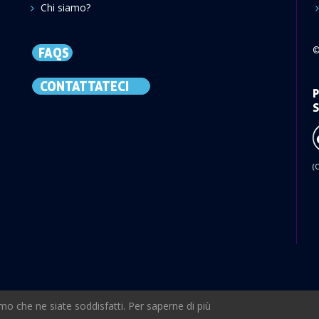
Chi siamo?
©
FAQS
CONTATTATECI
P
S
(
mo che ne siate soddisfatti. Per saperne di più