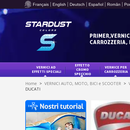
Français
English
Deutsch
Español
Român
Po
PRIMER,VERNIC
CARROZZERIA,
EFFETTO 
VERNICI AD 
VERNICE PER 
CROMO 
EFFETTI SPECIALI
CARROZZERIA
SPECCHIO
Home
>
VERNICI AUTO, MOTO, BICI e SCOOTER
>
DUCATI