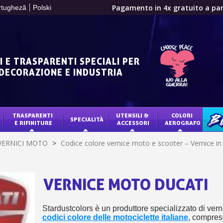
Pagamento in 4x gratuito a part
rtugheză
Polski
Tuo preventivo onl
Condividi le tue creazi
Raccogliere punti 
I E TRASPARENTI SPECIALI PER
Restituzione dei p
 DECORAZIONE E INDUSTRIA
5€ di sconto
10€ di buono shop
Iscriviti alla ne
TRASPARENTI 
UTENSILI & 
COLORI 
SPECIALITÀ
BLO
E RIFINITURE
ACCESSORI
AEROGRAFO
Consegna entro 
VERNICI MOTO
>
Codice colore vernice moto e scooter – Vernice in
Pagamento in 4x gratuito a part
Tuo preventivo onl
Condividi le tue creazi
VERNICE MOTO DUCATI
Raccogliere punti 
Restituzione dei p
Stardustcolors è un produttore specializzato di verni
codici colore delle motociclette italiane
, compresi