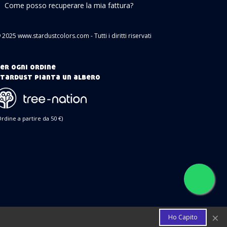
Come posso recuperare la mia fattura?
 2025 www.stardustcolors.com - Tutti i diritti riservati
er ogni ordine
tardust pianta un albero
Ordine a partire da 50 €)
×
Ho Capito