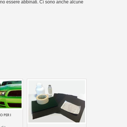
 sul primo ordine
ono essere abbinati. Ci sono anche alcune
ping per ogni referral
wsletter: 5€ di sconto
O PER I
llo
 DELLE