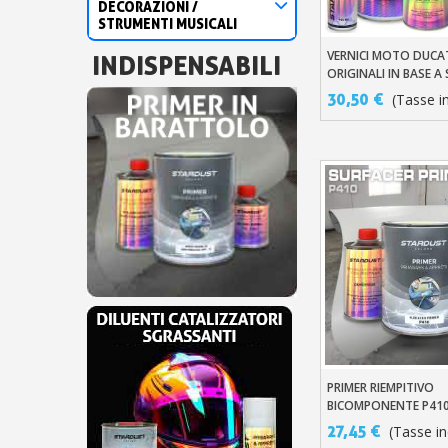
DECORAZIONI /
STRUMENTI MUSICALI
VERNICI MOTO DUCAT
INDISPENSABILI
Aggiungi Al Carre
ORIGINALI IN BASE A
30,50 €
(Tasse in
PRIMER RIEMPITIVO
Aggiungi Al Carre
BICOMPONENTE P41
27,45 €
(Tasse inc