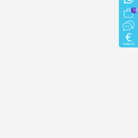
18
€
FEDELTÀ