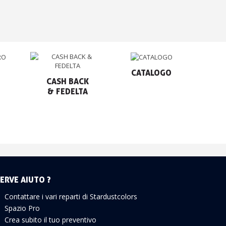
CATALOGO
CASH BACK

& FEDELTA
ERVE AIUTO ?
Contattare i vari reparti di Stardustcolors
Spazio Pro
Crea subito il tuo preventivo