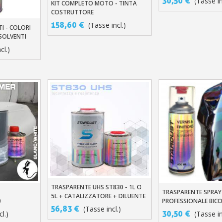
30,50 €
(Tasse in
KIT COMPLETO MOTO - TINTA
Aggiungi Al Carrello
MOTOCICLETTE
COSTRUTTORE
158,60 €
(Tasse incl.)
I - COLORI
llo
 SOLVENTI
cl.)
TRASPARENTE UHS ST830 - 1L O
Aggiungi Al Carrello
TRASPARENTE SPRAY
llo
Aggiungi Al Carre
5L + CATALIZZATORE + DILUENTE
0
PROFESSIONALE BI
56,83 €
(Tasse incl.)
30,50 €
l.)
(Tasse in